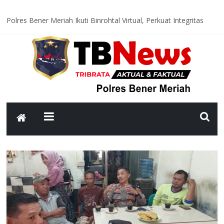
Polres Bener Meriah Ikuti Binrohtal Virtual, Perkuat Integritas
dan Spirit Pengabdian Personel
Satlantas Polres Bener Meriah Hadir di Titik Rawan, Wujudkan
Lalu Lintas Aman dan Lancar bagi Masyarakat
Polsek Syiah Utama Monitoring Huntara, Pastikan Warga
Terdampak Bencana Tempati Hunian yang Layak
Polsek Pintu Rime Gayo Pantau Akses Jalan dan Jembatan
Pascabanjir, Arus Lalu Lintas Diberlakukan Buka Tutup
Polsubsektor Gajah Putih Data Lahan Produktif dan Tanam
Jagung, Dukung Ketahanan Pangan Nasional