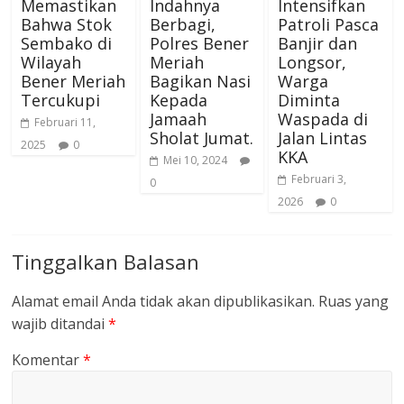
Memastikan
Indahnya
Intensifkan
Bahwa Stok
Berbagi,
Patroli Pasca
Sembako di
Polres Bener
Banjir dan
Wilayah
Meriah
Longsor,
Bener Meriah
Bagikan Nasi
Warga
Tercukupi
Kepada
Diminta
Jamaah
Waspada di
Februari 11,
Sholat Jumat.
Jalan Lintas
2025
0
KKA
Mei 10, 2024
Februari 3,
0
2026
0
Tinggalkan Balasan
Alamat email Anda tidak akan dipublikasikan.
Ruas yang
wajib ditandai
*
Komentar
*