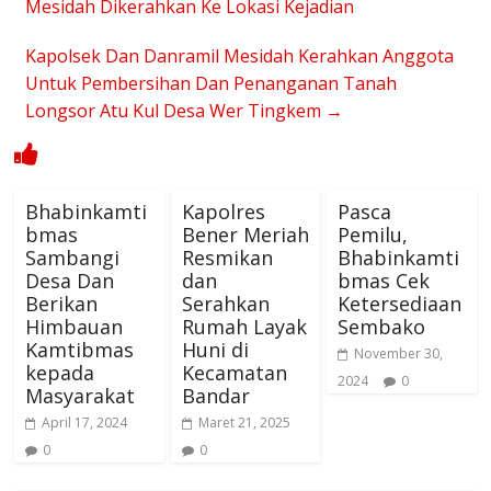
Mesidah Dikerahkan Ke Lokasi Kejadian
Kapolsek Dan Danramil Mesidah Kerahkan Anggota
Untuk Pembersihan Dan Penanganan Tanah
Longsor Atu Kul Desa Wer Tingkem
→
Bhabinkamti
Kapolres
Pasca
bmas
Bener Meriah
Pemilu,
Sambangi
Resmikan
Bhabinkamti
Desa Dan
dan
bmas Cek
Berikan
Serahkan
Ketersediaan
Himbauan
Rumah Layak
Sembako
Kamtibmas
Huni di
November 30,
kepada
Kecamatan
2024
0
Masyarakat
Bandar
April 17, 2024
Maret 21, 2025
0
0