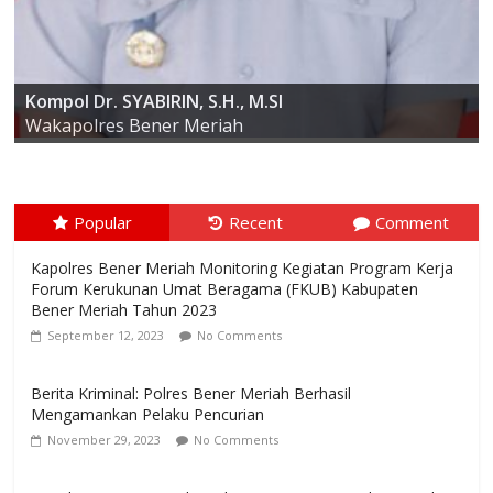
AKBP ARIS CAI DWI SUSANTO S.I.K., M.I.K
Kompol Dr. SYABIRIN, S.H., M.SI
Wakapolres Bener Meriah
Popular
Recent
Comment
Kapolres Bener Meriah Monitoring Kegiatan Program Kerja
Forum Kerukunan Umat Beragama (FKUB) Kabupaten
Bener Meriah Tahun 2023
September 12, 2023
No Comments
Berita Kriminal: Polres Bener Meriah Berhasil
Mengamankan Pelaku Pencurian
November 29, 2023
No Comments