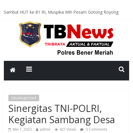
Sambut HUT ke-81 RI, Muspika Wih Pesam Gotong Royong
Bersihkan Lapangan Pante Raya
Optimal dan Humanis, Ditsamapta Polda Aceh Supervisi
Kesiapsiagaan Dalmas Polres Bener Meriah
Polsek Bandar Gelar Patroli Rutin, Sampaikan Pesan Kamtibmas
kepada Warga
Polsek Pintu Rime Gayo Pantau Kondisi Warga di Hunian
Sementara
Bhabinkamtibmas Polsek Permata Sambangi Warga, Sampaikan
Pesan Kamtibmas
Uncategorized
Sinergitas TNI-POLRI,
Kegiatan Sambang Desa
Mei 7, 2023
admin
427 Views
0 Comments