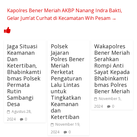
Kapolres Bener Meriah AKBP Nanang Indra Bakti,
Gelar Jum’at Curhat di Kecamatan Wih Pesam
→
Jaga Situasi
Polsek
Wakapolres
Keamanan
Jajaran
Bener Meriah
Dan
Polres Bener
Serahkan
Ketertiban,
Meriah
Rompi Anti
Bhabinkamti
Perketat
Sayat Kepada
bmas Polsek
Pengaturan
Bhabinkamti
Permata
Lalu Lintas
bmas Polres
Rutin
untuk
Bener Meriah
Sambangi
Tingkatkan
November 5,
Desa
Keamanan
2024
0
dan
Agustus 28,
Ketertiban
2024
0
November 19,
2024
0