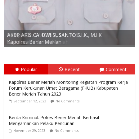
AKBP ARIS CAI DWI SUSANTO S.I.K., M.I.K
Kompol Dr. SYABIRIN, S.H., M.SI
Kapolres Bener Meriah
Popular
Recent
Comment
Kapolres Bener Meriah Monitoring Kegiatan Program Kerja
Forum Kerukunan Umat Beragama (FKUB) Kabupaten
Bener Meriah Tahun 2023
September 12, 2023
No Comments
Berita Kriminal: Polres Bener Meriah Berhasil
Mengamankan Pelaku Pencurian
November 29, 2023
No Comments