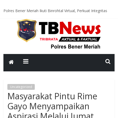
Polres Bener Meriah Ikuti Binrohtal Virtual, Perkuat Integritas
dan Spirit Pengabdian Personel
Satlantas Polres Bener Meriah Hadir di Titik Rawan, Wujudkan
Lalu Lintas Aman dan Lancar bagi Masyarakat
Polsek Syiah Utama Monitoring Huntara, Pastikan Warga
Terdampak Bencana Tempati Hunian yang Layak
Polsek Pintu Rime Gayo Pantau Akses Jalan dan Jembatan
Pascabanjir, Arus Lalu Lintas Diberlakukan Buka Tutup
Polsubsektor Gajah Putih Data Lahan Produktif dan Tanam
Jagung, Dukung Ketahanan Pangan Nasional
Uncategorized
Masyarakat Pintu Rime
Gayo Menyampaikan
Aspirasi Melalui Jumat