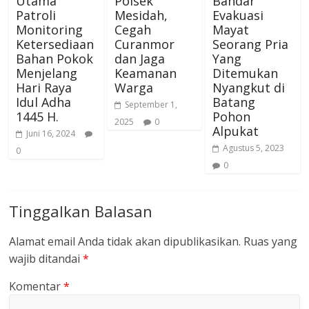
Utama
Polsek
Bandar
Patroli
Mesidah,
Evakuasi
Monitoring
Cegah
Mayat
Ketersediaan
Curanmor
Seorang Pria
Bahan Pokok
dan Jaga
Yang
Menjelang
Keamanan
Ditemukan
Hari Raya
Warga
Nyangkut di
Idul Adha
Batang
September 1,
1445 H.
Pohon
2025
0
Alpukat
Juni 16, 2024
Agustus 5, 2023
0
0
Tinggalkan Balasan
Alamat email Anda tidak akan dipublikasikan.
Ruas yang
wajib ditandai
*
Komentar
*