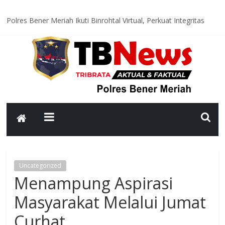
Polres Bener Meriah Ikuti Binrohtal Virtual, Perkuat Integritas
dan Spirit Pengabdian Personel
Satlantas Polres Bener Meriah Hadir di Titik Rawan, Wujudkan
Lalu Lintas Aman dan Lancar bagi Masyarakat
Polsek Syiah Utama Monitoring Huntara, Pastikan Warga
Terdampak Bencana Tempati Hunian yang Layak
Polsek Pintu Rime Gayo Pantau Akses Jalan dan Jembatan
Pascabanjir, Arus Lalu Lintas Diberlakukan Buka Tutup
Polsubsektor Gajah Putih Data Lahan Produktif dan Tanam
Jagung, Dukung Ketahanan Pangan Nasional
Uncategorized
Menampung Aspirasi
Masyarakat Melalui Jumat
Curhat