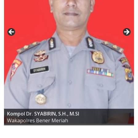
AKBP ARIS CAI DWI SUSANTO S.I.K., M.I.K
Kompol Dr. SYABIRIN, S.H., M.SI
Kapolres Bener Meriah