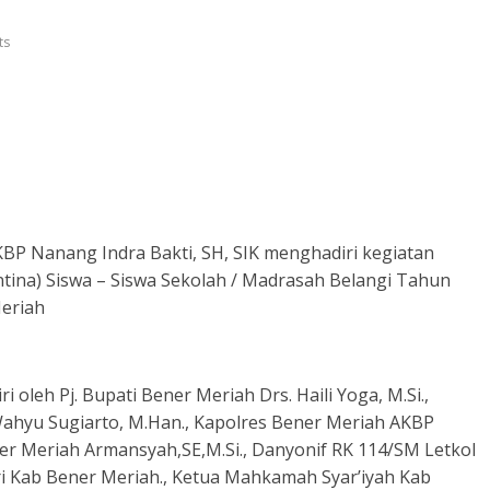
ts
KBP Nanang Indra Bakti, SH, SIK menghadiri kegiatan
ina) Siswa – Siswa Sekolah / Madrasah Belangi Tahun
eriah
 oleh Pj. Bupati Bener Meriah Drs. Haili Yoga, M.Si.,
Wahyu Sugiarto, M.Han., Kapolres Bener Meriah AKBP
Bener Meriah Armansyah,SE,M.Si., Danyonif RK 114/SM Letkol
ri Kab Bener Meriah., Ketua Mahkamah Syar’iyah Kab