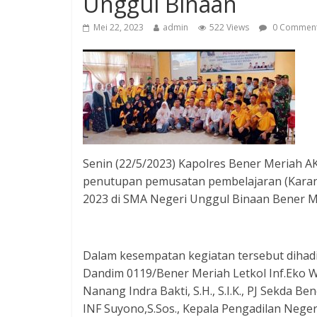
Unggul Binaan
Mei 22, 2023
admin
522 Views
0 Commen
Senin (22/5/2023) Kapolres Bener Meriah A
penutupan pemusatan pembelajaran (Karant
2023 di SMA Negeri Unggul Binaan Bener M
Dalam kesempatan kegiatan tersebut dihadiri
Dandim 0119/Bener Meriah Letkol Inf.Eko 
Nanang Indra Bakti, S.H., S.I.K., PJ Sekda 
INF Suyono,S.Sos., Kepala Pengadilan Nege