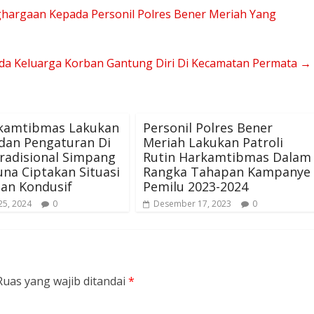
argaan Kepada Personil Polres Bener Meriah Yang
ada Keluarga Korban Gantung Diri Di Kecamatan Permata
→
kamtibmas Lakukan
Personil Polres Bener
 dan Pengaturan Di
Meriah Lakukan Patroli
radisional Simpang
Rutin Harkamtibmas Dalam
una Ciptakan Situasi
Rangka Tahapan Kampanye
an Kondusif
Pemilu 2023-2024
25, 2024
0
Desember 17, 2023
0
Ruas yang wajib ditandai
*