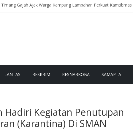
 Timang Gajah Ajak Warga Kampung Lampahan Perkuat Kamtibmas 
 Binrohtal Virtual, Perkuat Integritas dan Spirit Pengabdian Personel
l, Satsamapta Polres Bener Meriah Gelar Latihan Dalmas Awal
 Meriah Limpahkan Tersangka dan Barang Bukti Kasus Kekerasan ter
an Patroli Dialogis, Ajak Warga Waspada Curanmor dan Gangguan 
LANTAS
RESKRIM
RESNARKOBA
SAMAPTA
h Hadiri Kegiatan Penutupan
an (Karantina) Di SMAN