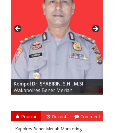
AKBP ARIS CAI DWI SUSANTO S.I.K.,
M.I.K
Kompol Dr. SYABIRIN, S.H., M.SI
Wakapolres Bener Meriah
Popular
Recent
Comment
Kapolres Bener Meriah Monitoring