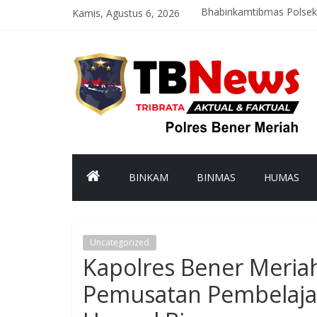
Kamis, Agustus 6, 2026
Bhabinkamtibmas Polsek
Polres Bener Meriah Ikuti
Latih Kemampuan Persone
Satreskrim Polres Bener
Polsek Mesidah Tingkatk
BINKAM
BINMAS
HUMAS
Uncategorized
Kapolres Bener Meria
Pemusatan Pembelajar