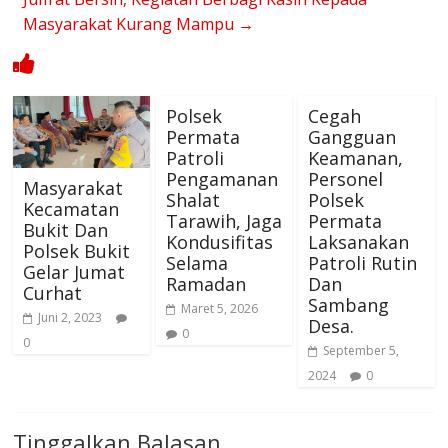
Masyarakat Kurang Mampu
→
Polsek
Cegah
Permata
Gangguan
Patroli
Keamanan,
Pengamanan
Personel
Masyarakat
Shalat
Polsek
Kecamatan
Tarawih, Jaga
Permata
Bukit Dan
Kondusifitas
Laksanakan
Polsek Bukit
Selama
Patroli Rutin
Gelar Jumat
Ramadan
Dan
Curhat
Sambang
Maret 5, 2026
Juni 2, 2023
Desa.
0
0
September 5,
2024
0
Tinggalkan Balasan