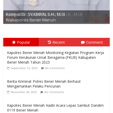
AKBP ARIS CAI DWI SUSANTO S.I.K., M.I.K
Kompol Dr. SYABIRIN, S.H., M.SI
Kapolres Bener Meriah
Popular
Recent
Comment
Kapolres Bener Meriah Monitoring Kegiatan Program Kerja
Forum Kerukunan Umat Beragama (FKUB) Kabupaten
Bener Meriah Tahun 2023
September 12, 2023
No Comments
Berita Kriminal: Polres Bener Meriah Berhasil
Mengamankan Pelaku Pencurian
November 29, 2023
No Comments
Kapolres Bener Meriah Hadiri Acara Lepas Sambut Dandim
0119 Bener Meriah