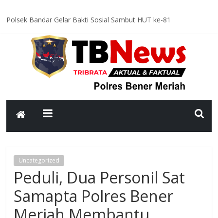
Polsek Bandar Gelar Bakti Sosial Sambut HUT ke-81
Kemerdekaan RI, Bersihkan Meunasah An-Nur Bersama Warga
Satlantas Polres Bener Meriah Intensifkan Patroli Malam, Cegah
Balap Liar dan Tekan Angka Kecelakaan
Asah Kemampuan Personel, Polres Bener Meriah Gelar Latihan
Dalmas Tingkatkan Kesiapsiagaan Hadapi Gangguan Kamtibmas
Patroli Malam Polsek Wih Pesam Intensifkan Antisipasi
Guantibmas, Warga Diimbau Jaga Keamanan Bersama
Bhabinkamtibmas Kampung Kerlang Intensifkan Sambang Desa,
Ajak Warga Tingkatkan Kewaspadaan dan Jaga Kamtibmas
Uncategorized
Peduli, Dua Personil Sat
Samapta Polres Bener
Meriah Membantu