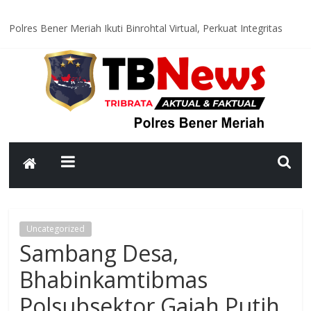
Polres Bener Meriah Ikuti Binrohtal Virtual, Perkuat Integritas
dan Spirit Pengabdian Personel
Satlantas Polres Bener Meriah Hadir di Titik Rawan, Wujudkan
Lalu Lintas Aman dan Lancar bagi Masyarakat
Polsek Syiah Utama Monitoring Huntara, Pastikan Warga
Terdampak Bencana Tempati Hunian yang Layak
Polsek Pintu Rime Gayo Pantau Akses Jalan dan Jembatan
Pascabanjir, Arus Lalu Lintas Diberlakukan Buka Tutup
Polsubsektor Gajah Putih Data Lahan Produktif dan Tanam
Jagung, Dukung Ketahanan Pangan Nasional
Uncategorized
Sambang Desa,
Bhabinkamtibmas
Polsubsektor Gajah Putih