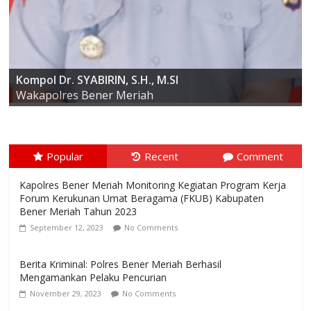
AKBP ARIS CAI DWI SUSANTO S.I.K., M.I.K
Kompol Dr. SYABIRIN, S.H., M.SI
Kapolres Bener Meriah
Wakapolres Bener Meriah
Popular
Recent
Comment
Kapolres Bener Meriah Monitoring Kegiatan Program Kerja
Forum Kerukunan Umat Beragama (FKUB) Kabupaten
Bener Meriah Tahun 2023
September 12, 2023
No Comments
Berita Kriminal: Polres Bener Meriah Berhasil
Mengamankan Pelaku Pencurian
November 29, 2023
No Comments