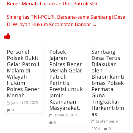
Bener Meriah Turunkan Unit Patroli SFR
Sinergitas TNI-POLRI, Bersana-sama Sambangi Desa
Di Wilayah Hukum Kecamatan Bandar
→
Personel
Polsek
Sambang
Polsek Bukit
Jajaran
Desa Terus
Gelar Patroli
Polres Bener
Dilakukan
Malam di
Meriah Gelar
oleh
Wilayah
Patroli
Bhabinkamti
Hukum
Perintis
bmas Polsek
Polres Bener
Presisi untuk
Permata
Meriah
Jamin
Guna
Keamanan
Tingkatkan
Januari 29, 2025
Masyarakat.
Harkamtibm
0
as
Januari 8, 2025
September 9,
0
2024
0