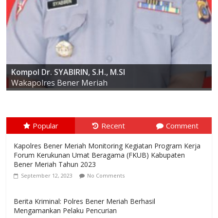
AKBP ARIS CAI DWI SUSANTO S.I.K., M.I.K
Kompol Dr. SYABIRIN, S.H., M.SI
Wakapolres Bener Meriah
Popular
Recent
Comment
Kapolres Bener Meriah Monitoring Kegiatan Program Kerja
Forum Kerukunan Umat Beragama (FKUB) Kabupaten
Bener Meriah Tahun 2023
September 12, 2023
No Comments
Berita Kriminal: Polres Bener Meriah Berhasil
Mengamankan Pelaku Pencurian