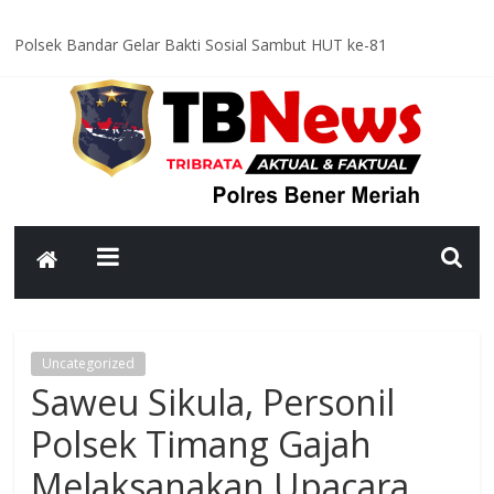
Polsek Bandar Gelar Bakti Sosial Sambut HUT ke-81
Kemerdekaan RI, Bersihkan Meunasah An-Nur Bersama Warga
Satlantas Polres Bener Meriah Intensifkan Patroli Malam, Cegah
Balap Liar dan Tekan Angka Kecelakaan
Asah Kemampuan Personel, Polres Bener Meriah Gelar Latihan
Dalmas Tingkatkan Kesiapsiagaan Hadapi Gangguan Kamtibmas
Patroli Malam Polsek Wih Pesam Intensifkan Antisipasi
Guantibmas, Warga Diimbau Jaga Keamanan Bersama
Bhabinkamtibmas Kampung Kerlang Intensifkan Sambang Desa,
Ajak Warga Tingkatkan Kewaspadaan dan Jaga Kamtibmas
Uncategorized
Saweu Sikula, Personil
Polsek Timang Gajah
Melaksanakan Upacara