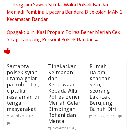
←
Program Saweu Sikula, Waka Polsek Bandar
Menjadi Pembina Upacara Bendera Disekolah MAN 2
Kecamatan Bandar
Opsgaktiblin, Kasi Propam Polres Bener Meriah Cek
Sikap Tampang Personil Polsek Bandar
→
Samapta
Tingkatkan
Rumah
polsek syiah
Keimanan
Dalam
utama gelar
dan
Keadaan
patroli rutin,
Ketaqwaan
Sepi,
ciptakan
Kepada Allah,
Seorang
rasa aman di
Polres Bener
Laki-Laki
tengah
Meriah Gelar
Berujung
masyarakat
Bimbingan
Bunuh Diri
Rohani dan
April 26, 2025
Mei 22, 2023
Mental
0
0
November 30,