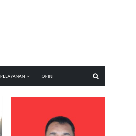
agi Masyarakat
 yang Layak
lakukan Buka Tutup
n Nasional
PELAYANAN
OPINI