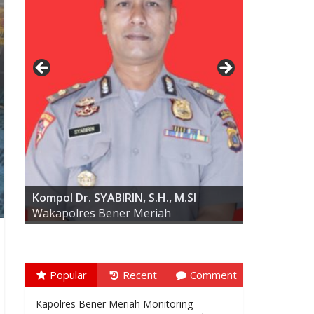
AKBP ARIS CAI DWI SUSANTO S.I.K.,
M.I.K
Kompol Dr. SYABIRIN, S.H., M.SI
Wakapolres Bener Meriah
Popular
Recent
Comment
Kapolres Bener Meriah Monitoring