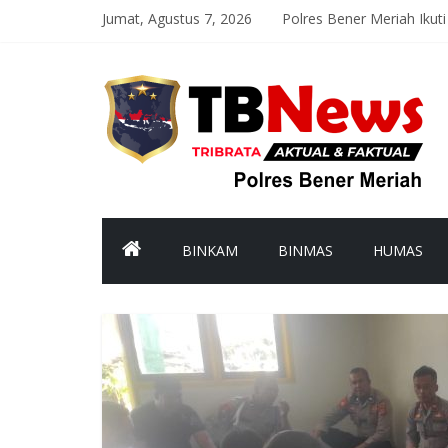
Jumat, Agustus 7, 2026
Polres Bener Meriah Ikuti 
Satlantas Polres Bener M
Polsek Syiah Utama Moni
Polsek Pintu Rime Gayo P
Polsubsektor Gajah Puti
BINKAM
BINMAS
HUMAS