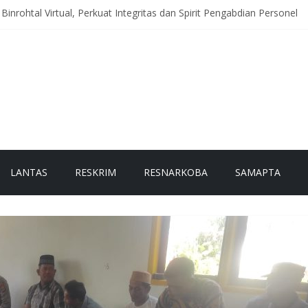
Binrohtal Virtual, Perkuat Integritas dan Spirit Pengabdian Personel
eriah Hadir di Titik Rawan, Wujudkan Lalu Lintas Aman dan Lancar b
toring Huntara, Pastikan Warga Terdampak Bencana Tempati Hunian
antau Akses Jalan dan Jembatan Pascabanjir, Arus Lalu Lintas Diber
h Data Lahan Produktif dan Tanam Jagung, Dukung Ketahanan Panga
LANTAS
RESKRIM
RESNARKOBA
SAMAPTA