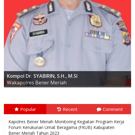
AKBP ARIS CAI DWI SUSANTO S.I.K., M.I.K
Kompol Dr. SYABIRIN, S.H., M.SI
Kapolres Bener Meriah
Wakapolres Bener Meriah
Popular
Recent
Comment
Kapolres Bener Meriah Monitoring Kegiatan Program Kerja
Forum Kerukunan Umat Beragama (FKUB) Kabupaten
Bener Meriah Tahun 2023