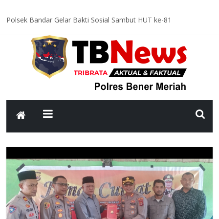
Polsek Bandar Gelar Bakti Sosial Sambut HUT ke-81
Kemerdekaan RI, Bersihkan Meunasah An-Nur Bersama Warga
Satlantas Polres Bener Meriah Intensifkan Patroli Malam, Cegah
Balap Liar dan Tekan Angka Kecelakaan
Asah Kemampuan Personel, Polres Bener Meriah Gelar Latihan
Dalmas Tingkatkan Kesiapsiagaan Hadapi Gangguan Kamtibmas
Patroli Malam Polsek Wih Pesam Intensifkan Antisipasi
Guantibmas, Warga Diimbau Jaga Keamanan Bersama
Bhabinkamtibmas Kampung Kerlang Intensifkan Sambang Desa,
Ajak Warga Tingkatkan Kewaspadaan dan Jaga Kamtibmas