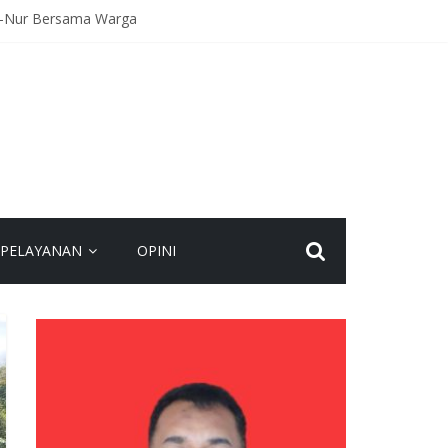
An-Nur Bersama Warga
Kecelakaan
agaan Hadapi Gangguan Kamtibmas
eamanan Bersama
spadaan dan Jaga Kamtibmas
PELAYANAN
OPINI