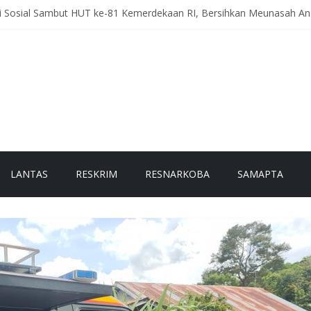
ti Sosial Sambut HUT ke-81 Kemerdekaan RI, Bersihkan Meunasah 
eriah Intensifkan Patroli Malam, Cegah Balap Liar dan Tekan Angka 
, Polres Bener Meriah Gelar Latihan Dalmas Tingkatkan Kesiapsi
h Pesam Intensifkan Antisipasi Guantibmas, Warga Diimbau Jaga K
g Kerlang Intensifkan Sambang Desa, Ajak Warga Tingkatkan Kewa
LANTAS
RESKRIM
RESNARKOBA
SAMAPTA