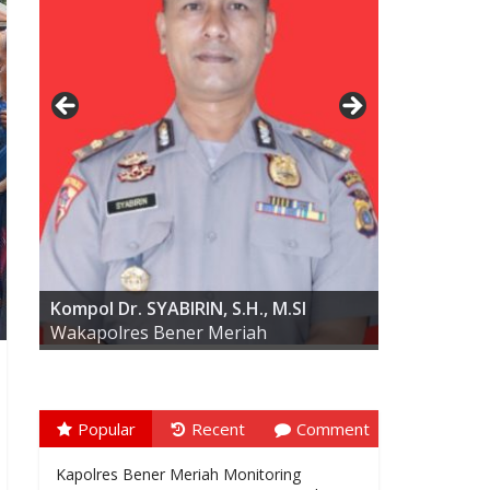
AKBP ARIS CAI DWI SUSANTO S.I.K.,
M.I.K
Kompol Dr. SYABIRIN, S.H., M.SI
Wakapolres Bener Meriah
Popular
Recent
Comment
Kapolres Bener Meriah Monitoring