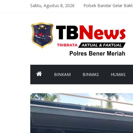
Sabtu, Agustus 8, 2026
Polsek Bandar Gelar Bak
Satlantas Polres Bener M
Asah Kemampuan Personel
Patroli Malam Polsek Wi
Bhabinkamtibmas Kampun
BINKAM
BINMAS
HUMAS