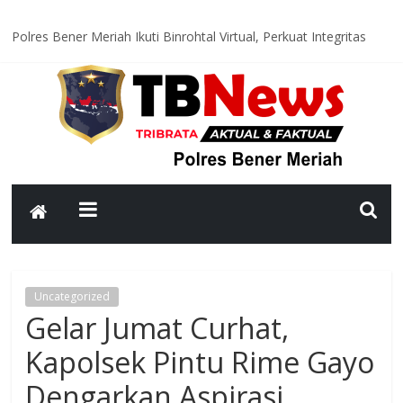
Polres Bener Meriah Ikuti Binrohtal Virtual, Perkuat Integritas
dan Spirit Pengabdian Personel
Satlantas Polres Bener Meriah Hadir di Titik Rawan, Wujudkan
Lalu Lintas Aman dan Lancar bagi Masyarakat
Polsek Syiah Utama Monitoring Huntara, Pastikan Warga
Terdampak Bencana Tempati Hunian yang Layak
Polsek Pintu Rime Gayo Pantau Akses Jalan dan Jembatan
Pascabanjir, Arus Lalu Lintas Diberlakukan Buka Tutup
Polsubsektor Gajah Putih Data Lahan Produktif dan Tanam
Jagung, Dukung Ketahanan Pangan Nasional
Uncategorized
Gelar Jumat Curhat,
Kapolsek Pintu Rime Gayo
Dengarkan Aspirasi