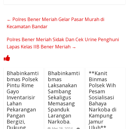
←
Polres Bener Meriah Gelar Pasar Murah di
Kecamatan Bandar
Polres Bener Meriah Sidak Dan Cek Urine Penghuni
Lapas Kelas IIB Bener Meriah
→
Bhabinkamti
Bhabinkamti
**Kanit
bmas Polsek
bmas
Binmas
Pintu Rime
Laksanakan
Polsek Wih
Gayo
Sambang
Pesam
Inventarisir
Sekaligus
Sosialisasi
Lahan
Memasang
Bahaya
Pekarangan
Spanduk
Narkoba di
Pangan
Larangan
Kampung
Bergizi,
Narkoba.
Jamur
Dukung
Uluh**
Mei 28, 2024