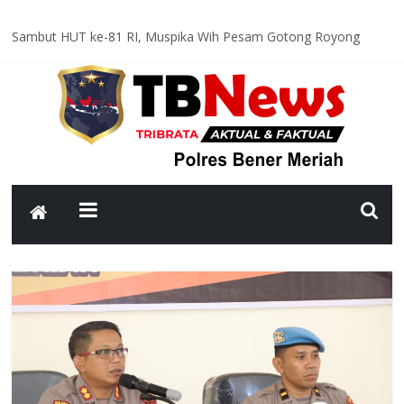
Sambut HUT ke-81 RI, Muspika Wih Pesam Gotong Royong
Bersihkan Lapangan Pante Raya
Optimal dan Humanis, Ditsamapta Polda Aceh Supervisi
Kesiapsiagaan Dalmas Polres Bener Meriah
Polsek Bandar Gelar Patroli Rutin, Sampaikan Pesan Kamtibmas
kepada Warga
Polsek Pintu Rime Gayo Pantau Kondisi Warga di Hunian
Sementara
Bhabinkamtibmas Polsek Permata Sambangi Warga, Sampaikan
Pesan Kamtibmas