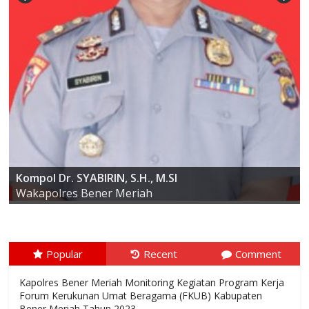
AKBP ARIS CAI DWI SUSANTO S.I.K., M.I.K
Kompol Dr. SYABIRIN, S.H., M.SI
Kapolres Bener Meriah
Wakapolres Bener Meriah
Popular
Recent
Comment
Kapolres Bener Meriah Monitoring Kegiatan Program Kerja
Forum Kerukunan Umat Beragama (FKUB) Kabupaten
Bener Meriah Tahun 2023