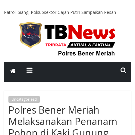
Patroli Siang, Polsubsektor Gajah Putih Sampaikan Pesan
Kamtibmas kepada Warga
Cegah Balap Liar dan Kecelakaan, Satlantas Polres Bener Meriah
Intensifkan Patroli Malam
Bujang Beru Gayo 2026 Resmi Dinobatkan, Generasi Muda Jadi
Garda Budaya Bener Meriah
Polres Bener Meriah Tingkatkan Patroli KRYD, Jaga Kamtibmas
Tetap Kondusif
Bhabinkamtibmas Polsek Permata Sambangi Warga, Sampaikan
Pesan Kamtibmas
Uncategorized
Polres Bener Meriah
Melaksanakan Penanam
Pohon di Kaki Gunung