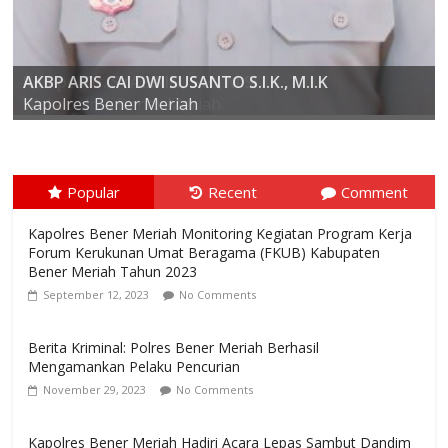
AKBP ARIS CAI DWI SUSANTO S.I.K., M.I.K
Kompol Dr. SYABIRIN, S.H., M.SI
Kapolres Bener Meriah
Popular
Recent
Comment
Kapolres Bener Meriah Monitoring Kegiatan Program Kerja
Forum Kerukunan Umat Beragama (FKUB) Kabupaten
Bener Meriah Tahun 2023
September 12, 2023
No Comments
Berita Kriminal: Polres Bener Meriah Berhasil
Mengamankan Pelaku Pencurian
November 29, 2023
No Comments
Kapolres Bener Meriah Hadiri Acara Lepas Sambut Dandim