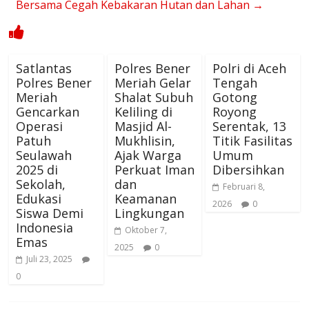
Bersama Cegah Kebakaran Hutan dan Lahan
→
Satlantas
Polres Bener
Polri di Aceh
Polres Bener
Meriah Gelar
Tengah
Meriah
Shalat Subuh
Gotong
Gencarkan
Keliling di
Royong
Operasi
Masjid Al-
Serentak, 13
Patuh
Mukhlisin,
Titik Fasilitas
Seulawah
Ajak Warga
Umum
2025 di
Perkuat Iman
Dibersihkan
Sekolah,
dan
Februari 8,
Edukasi
Keamanan
2026
0
Siswa Demi
Lingkungan
Indonesia
Oktober 7,
Emas
2025
0
Juli 23, 2025
0