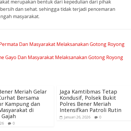
kat merupakan bentuk dari kepedulian dari pihak
ersih dan sehat. sehingga tidak terjadi pencemaran
engah masyarakat.
ek Permata Dan Masyarakat Melaksanakan Gotong Royong
 Rime Gayo Dan Masyarakat Melaksanakan Gotong Royong
Bener Meriah Gelar
Jaga Kamtibmas Tetap
 Curhat Bersama
Kondusif, Polsek Bukit
ur Kampung dan
Polres Bener Meriah
Masyarakat di
Intensifkan Patroli Rutin
 Gajah
Januari 26, 2026
0
026
0