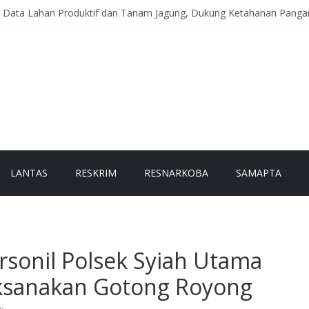
h Data Lahan Produktif dan Tanam Jagung, Dukung Ketahanan Panga
 Binrohtal Virtual, Perkuat Integritas dan Spirit Pengabdian Personel
eriah Hadir di Titik Rawan, Wujudkan Lalu Lintas Aman dan Lancar b
itoring Huntara, Pastikan Warga Terdampak Bencana Tempati Hunia
antau Akses Jalan dan Jembatan Pascabanjir, Arus Lalu Lintas Diber
LANTAS
RESKRIM
RESNARKOBA
SAMAPTA
rsonil Polsek Syiah Utama
ksanakan Gotong Royong