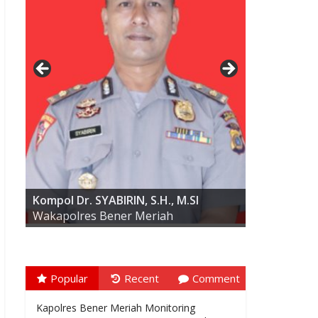
AKBP ARIS CAI DWI SUSANTO S.I.K.,
M.I.K
Kompol Dr. SYABIRIN, S.H., M.SI
Wakapolres Bener Meriah
Popular
Recent
Comment
Kapolres Bener Meriah Monitoring