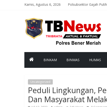
Kamis, Agustus 6, 2026
Polsubsektor Gajah Puti
Polres Bener Meriah Ikuti
Satlantas Polres Bener M
Polsek Syiah Utama Mon
Polsek Pintu Rime Gayo P
BINKAM
BINMAS
HUMAS
Uncategorized
Peduli Lingkungan, Pe
Dan Masyarakat Mela