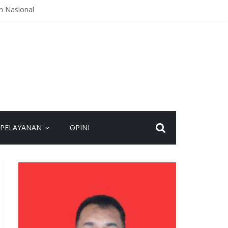
n Nasional
agi Masyarakat
n yang Layak
lakukan Buka Tutup
PELAYANAN
OPINI