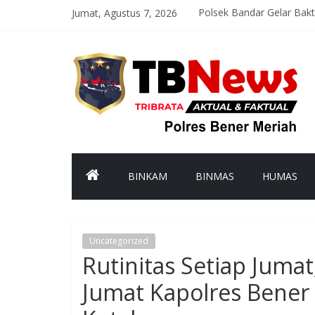
Jumat, Agustus 7, 2026
Polsek Bandar Gelar Bak
Satlantas Polres Bener M
Asah Kemampuan Personel
Patroli Malam Polsek Wi
Bhabinkamtibmas Kampun
BINKAM
BINMAS
HUMAS
Uncategorized
Rutinitas Setiap Juma
Jumat Kapolres Bener