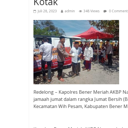
Kotak
Juli 28, 2023
admin
348 Views
0 Comment
Redelong – Kapolres Bener Meriah AKBP N
jamaah jumat dalam rangka Jumat Bersih (Be
Kecamatan Wih Pesam, Kabupaten Bener Me