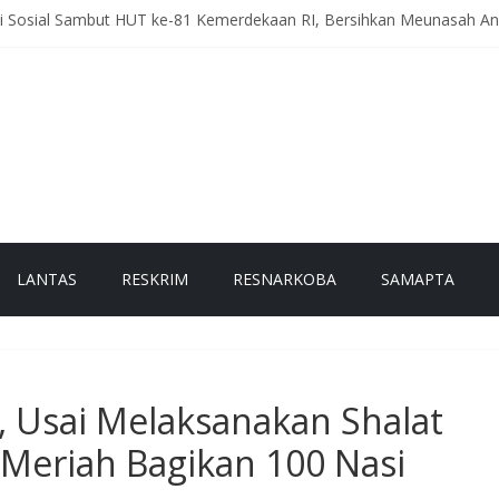
ti Sosial Sambut HUT ke-81 Kemerdekaan RI, Bersihkan Meunasah 
eriah Intensifkan Patroli Malam, Cegah Balap Liar dan Tekan Angka 
, Polres Bener Meriah Gelar Latihan Dalmas Tingkatkan Kesiapsi
h Pesam Intensifkan Antisipasi Guantibmas, Warga Diimbau Jaga K
g Kerlang Intensifkan Sambang Desa, Ajak Warga Tingkatkan Kewa
LANTAS
RESKRIM
RESNARKOBA
SAMAPTA
t, Usai Melaksanakan Shalat
 Meriah Bagikan 100 Nasi