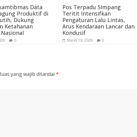
kamtibmas Data
Pos Terpadu Simpang
agung Produktif di
Teritit Intensifkan
utih, Dukung
Pengaturan Lalu Lintas,
m Ketahanan
Arus Kendaraan Lancar dan
 Nasional
Kondusif
2026
0
Maret 19, 2026
0
Ruas yang wajib ditandai
*