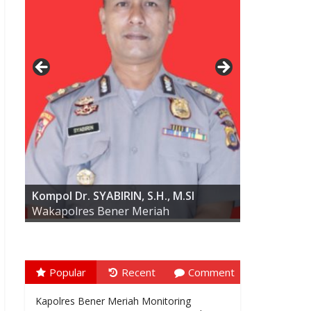
AKBP ARIS CAI DWI SUSANTO S.I.K.,
M.I.K
Kompol Dr. SYABIRIN, S.H., M.SI
Wakapolres Bener Meriah
Popular
Recent
Comment
Kapolres Bener Meriah Monitoring