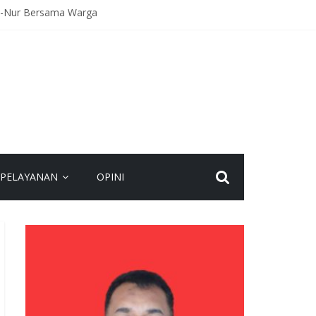
An-Nur Bersama Warga
Kecelakaan
agaan Hadapi Gangguan Kamtibmas
eamanan Bersama
spadaan dan Jaga Kamtibmas
PELAYANAN
OPINI