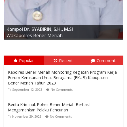
AKBP ARIS CAI DWI SUSANTO S.I.K., M.I.K
Kompol Dr. SYABIRIN, S.H., M.SI
Kapolres Bener Meriah
Wakapolres Bener Meriah
Popular
Recent
Comment
Kapolres Bener Meriah Monitoring Kegiatan Program Kerja
Forum Kerukunan Umat Beragama (FKUB) Kabupaten
Bener Meriah Tahun 2023
September 12, 2023
No Comments
Berita Kriminal: Polres Bener Meriah Berhasil
Mengamankan Pelaku Pencurian
November 29, 2023
No Comments