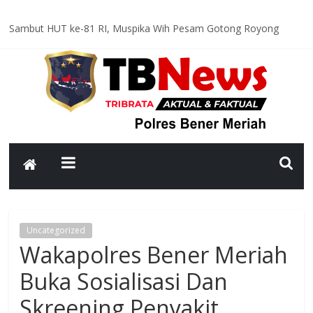
Sambut HUT ke-81 RI, Muspika Wih Pesam Gotong Royong
Bersihkan Lapangan Pante Raya
Optimal dan Humanis, Ditsamapta Polda Aceh Supervisi
Kesiapsiagaan Dalmas Polres Bener Meriah
Polsek Bandar Gelar Patroli Rutin, Sampaikan Pesan Kamtibmas
kepada Warga
Polsek Pintu Rime Gayo Pantau Kondisi Warga di Hunian
Sementara
Bhabinkamtibmas Polsek Permata Sambangi Warga, Sampaikan
Pesan Kamtibmas
Uncategorized
Wakapolres Bener Meriah
Buka Sosialisasi Dan
Skreening Penyakit