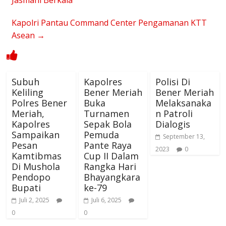
Jasmani Berkala
Kapolri Pantau Command Center Pengamanan KTT
Asean
→
Subuh
Kapolres
Polisi Di
Keliling
Bener Meriah
Bener Meriah
Polres Bener
Buka
Melaksanaka
Meriah,
Turnamen
n Patroli
Kapolres
Sepak Bola
Dialogis
Sampaikan
Pemuda
September 13,
Pesan
Pante Raya
2023
0
Kamtibmas
Cup II Dalam
Di Mushola
Rangka Hari
Pendopo
Bhayangkara
Bupati
ke-79
Juli 2, 2025
Juli 6, 2025
0
0