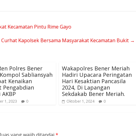
at Kecamatan Pintu Rime Gayo
 Curhat Kapolsek Bersama Masyarakat Kecamatan Bukit
→
en Polres Bener
Wakapolres Bener Meriah
 Kompol Sabliansyah
Hadiri Upacara Peringatan
at Kenaikan
Hari Kesaktian Pancasila
t Pengabdian
2024, Di Lapangan
i AKBP
Sekdakab Bener Meriah.
r 1, 2023
0
Oktober 1, 2024
0
Ruas yang wajib ditandai
*