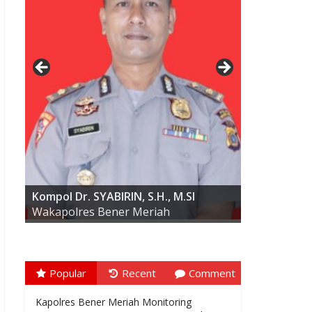
AKBP ARIS CAI DWI SUSANTO S.I.K.,
M.I.K
Kompol Dr. SYABIRIN, S.H., M.SI
Wakapolres Bener Meriah
Popular
Recent
Comment
Kapolres Bener Meriah Monitoring