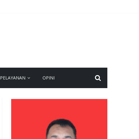
agi Masyarakat
n yang Layak
lakukan Buka Tutup
n Nasional
PELAYANAN
OPINI