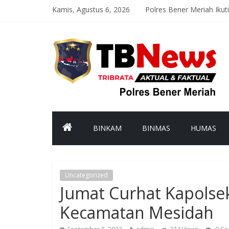
Kamis, Agustus 6, 2026
Polres Bener Meriah Ikuti
Satlantas Polres Bener M
Polsek Syiah Utama Mon
Polsek Pintu Rime Gayo P
Polsubsektor Gajah Puti
BINKAM
BINMAS
HUMAS
Uncategorized
Jumat Curhat Kapolse
Kecamatan Mesidah