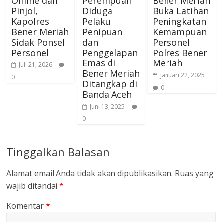
Online dan
Perempuan
Bener Meriah
Pinjol,
Diduga
Buka Latihan
Kapolres
Pelaku
Peningkatan
Bener Meriah
Penipuan
Kemampuan
Sidak Ponsel
dan
Personel
Personel
Penggelapan
Polres Bener
Emas di
Meriah
Juli 21, 2026
Bener Meriah
Januari 22, 2025
0
Ditangkap di
0
Banda Aceh
Juni 13, 2025
0
Tinggalkan Balasan
Alamat email Anda tidak akan dipublikasikan.
Ruas yang
wajib ditandai
*
Komentar
*