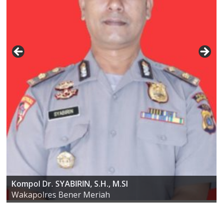
AKBP ARIS CAI DWI SUSANTO S.I.K., M.I.K
Kompol Dr. SYABIRIN, S.H., M.SI
Kapolres Bener Meriah
Wakapolres Bener Meriah