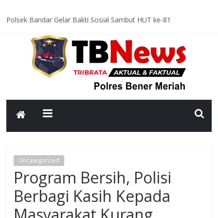
Polsek Bandar Gelar Bakti Sosial Sambut HUT ke-81
Kemerdekaan RI, Bersihkan Meunasah An-Nur Bersama Warga
Satlantas Polres Bener Meriah Intensifkan Patroli Malam, Cegah
Balap Liar dan Tekan Angka Kecelakaan
Asah Kemampuan Personel, Polres Bener Meriah Gelar Latihan
Dalmas Tingkatkan Kesiapsiagaan Hadapi Gangguan Kamtibmas
Patroli Malam Polsek Wih Pesam Intensifkan Antisipasi
Guantibmas, Warga Diimbau Jaga Keamanan Bersama
Bhabinkamtibmas Kampung Kerlang Intensifkan Sambang Desa,
Ajak Warga Tingkatkan Kewaspadaan dan Jaga Kamtibmas
Uncategorized
Program Bersih, Polisi
Berbagi Kasih Kepada
Masyarakat Kurang