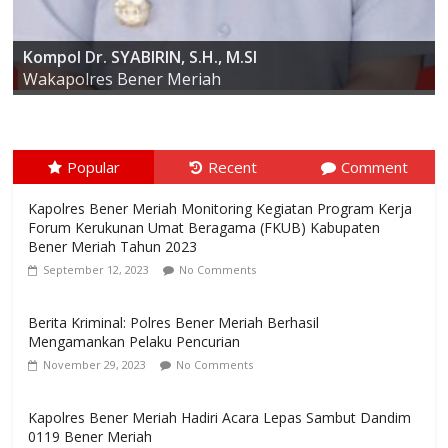
AKBP ARIS CAI DWI SUSANTO S.I.K., M.I.K
Kompol Dr. SYABIRIN, S.H., M.SI
Kapolres Bener Meriah
Wakapolres Bener Meriah
Popular
Recent
Comment
Kapolres Bener Meriah Monitoring Kegiatan Program Kerja
Forum Kerukunan Umat Beragama (FKUB) Kabupaten
Bener Meriah Tahun 2023
September 12, 2023
No Comments
Berita Kriminal: Polres Bener Meriah Berhasil
Mengamankan Pelaku Pencurian
November 29, 2023
No Comments
Kapolres Bener Meriah Hadiri Acara Lepas Sambut Dandim
0119 Bener Meriah