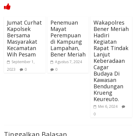
Jumat Curhat
Penemuan
Wakapolres
Kapolsek
Mayat
Bener Meriah
Bersama
Perempuan
Hadiri
Masyarakat
di Kampung
Kegiatan
Kecamatan
Lampahan,
Rapat Tindak
Wih Pesam
Bener Meriah
Lanjut
Keberadaan
September 1,
Agustus 7, 2024
Cagar
2023
0
0
Budaya Di
Kawasan
Bendungan
Krueng
Keureuto.
Mei 6, 2024
0
Tinggalkan Balasan