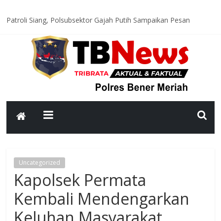
Patroli Siang, Polsubsektor Gajah Putih Sampaikan Pesan
Kamtibmas kepada Warga
Cegah Balap Liar dan Kecelakaan, Satlantas Polres Bener Meriah
Intensifkan Patroli Malam
Bujang Beru Gayo 2026 Resmi Dinobatkan, Generasi Muda Jadi
Garda Budaya Bener Meriah
Polres Bener Meriah Tingkatkan Patroli KRYD, Jaga Kamtibmas
Tetap Kondusif
Bhabinkamtibmas Polsek Permata Sambangi Warga, Sampaikan
Pesan Kamtibmas
Uncategorized
Kapolsek Permata
Kembali Mendengarkan
Keluhan Masyarakat