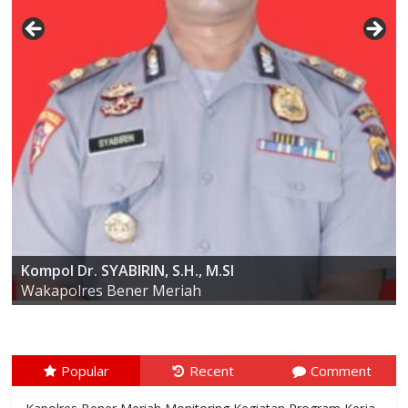
AKBP ARIS CAI DWI SUSANTO S.I.K., M.I.K
Kompol Dr. SYABIRIN, S.H., M.SI
Kapolres Bener Meriah
Wakapolres Bener Meriah
Popular
Recent
Comment