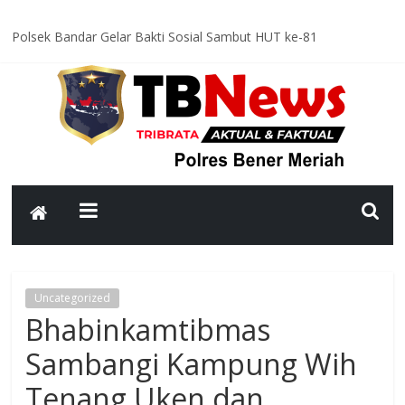
Polsek Bandar Gelar Bakti Sosial Sambut HUT ke-81
Kemerdekaan RI, Bersihkan Meunasah An-Nur Bersama Warga
Satlantas Polres Bener Meriah Intensifkan Patroli Malam, Cegah
Balap Liar dan Tekan Angka Kecelakaan
Asah Kemampuan Personel, Polres Bener Meriah Gelar Latihan
Dalmas Tingkatkan Kesiapsiagaan Hadapi Gangguan Kamtibmas
Patroli Malam Polsek Wih Pesam Intensifkan Antisipasi
Guantibmas, Warga Diimbau Jaga Keamanan Bersama
Bhabinkamtibmas Kampung Kerlang Intensifkan Sambang Desa,
Ajak Warga Tingkatkan Kewaspadaan dan Jaga Kamtibmas
Uncategorized
Bhabinkamtibmas
Sambangi Kampung Wih
Tenang Uken dan