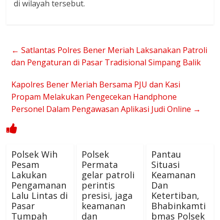
di wilayah tersebut.
←
Satlantas Polres Bener Meriah Laksanakan Patroli
dan Pengaturan di Pasar Tradisional Simpang Balik
Kapolres Bener Meriah Bersama PJU dan Kasi
Propam Melakukan Pengecekan Handphone
Personel Dalam Pengawasan Aplikasi Judi Online
→
Polsek Wih
Polsek
Pantau
Pesam
Permata
Situasi
Lakukan
gelar patroli
Keamanan
Pengamanan
perintis
Dan
Lalu Lintas di
presisi, jaga
Ketertiban,
Pasar
keamanan
Bhabinkamti
Tumpah
dan
bmas Polsek