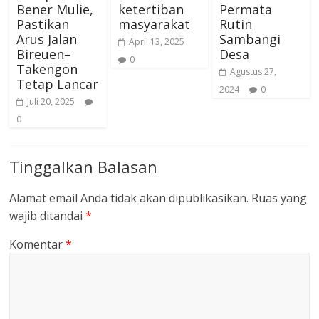
Bener Mulie,
ketertiban
Permata
Pastikan
masyarakat
Rutin
Arus Jalan
Sambangi
April 13, 2025
Bireuen–
Desa
0
Takengon
Agustus 27,
Tetap Lancar
2024
0
Juli 20, 2025
0
Tinggalkan Balasan
Alamat email Anda tidak akan dipublikasikan.
Ruas yang
wajib ditandai
*
Komentar
*