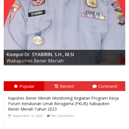
AKBP ARIS CAI DWI SUSANTO S.I.K., M.I.K
Kompol Dr. SYABIRIN, S.H., M.SI
Kapolres Bener Meriah
Wakapolres Bener Meriah
Popular
Recent
Comment
Kapolres Bener Meriah Monitoring Kegiatan Program Kerja
Forum Kerukunan Umat Beragama (FKUB) Kabupaten
Bener Meriah Tahun 2023
September 12, 2023
No Comments