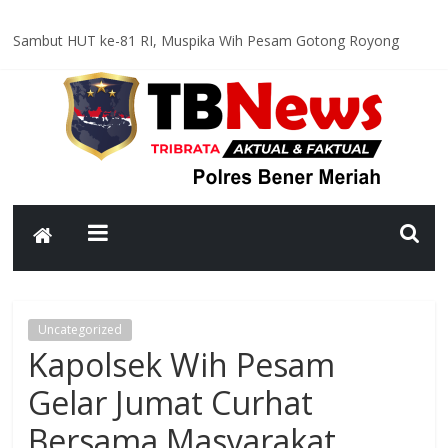
Sambut HUT ke-81 RI, Muspika Wih Pesam Gotong Royong
Bersihkan Lapangan Pante Raya
Optimal dan Humanis, Ditsamapta Polda Aceh Supervisi
Kesiapsiagaan Dalmas Polres Bener Meriah
Polsek Bandar Gelar Patroli Rutin, Sampaikan Pesan Kamtibmas
kepada Warga
Polsek Pintu Rime Gayo Pantau Kondisi Warga di Hunian
Sementara
Bhabinkamtibmas Polsek Permata Sambangi Warga, Sampaikan
Pesan Kamtibmas
Uncategorized
Kapolsek Wih Pesam
Gelar Jumat Curhat
Bersama Masyarakat