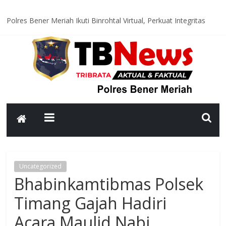
Polres Bener Meriah Ikuti Binrohtal Virtual, Perkuat Integritas
dan Spirit Pengabdian Personel
Satlantas Polres Bener Meriah Hadir di Titik Rawan, Wujudkan
Lalu Lintas Aman dan Lancar bagi Masyarakat
Polsek Syiah Utama Monitoring Huntara, Pastikan Warga
Terdampak Bencana Tempati Hunian yang Layak
Polsek Pintu Rime Gayo Pantau Akses Jalan dan Jembatan
Pascabanjir, Arus Lalu Lintas Diberlakukan Buka Tutup
Polsubsektor Gajah Putih Data Lahan Produktif dan Tanam
Jagung, Dukung Ketahanan Pangan Nasional
Uncategorized
Bhabinkamtibmas Polsek
Timang Gajah Hadiri
Acara Maulid Nabi