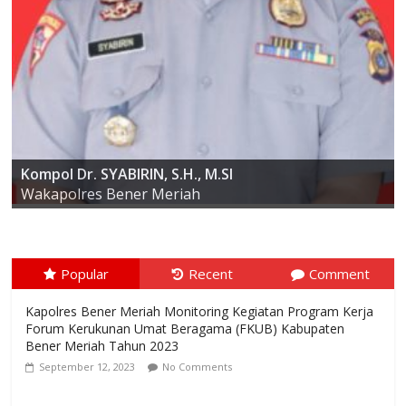
AKBP ARIS CAI DWI SUSANTO S.I.K., M.I.K
Kompol Dr. SYABIRIN, S.H., M.SI
Kapolres Bener Meriah
Wakapolres Bener Meriah
Popular
Recent
Comment
Kapolres Bener Meriah Monitoring Kegiatan Program Kerja
Forum Kerukunan Umat Beragama (FKUB) Kabupaten
Bener Meriah Tahun 2023
September 12, 2023
No Comments