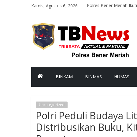
Kamis, Agustus 6, 2026
Polres Bener Meriah Ikuti
Satlantas Polres Bener M
Polsek Syiah Utama Mon
Polsek Pintu Rime Gayo P
Polsubsektor Gajah Puti
BINKAM
BINMAS
HUMAS
Uncategorized
Polri Peduli Budaya Li
Distribusikan Buku, K