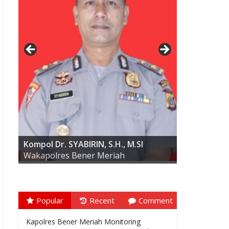
AKBP ARIS CAI DWI SUSANTO S.I.K.,
M.I.K
Kompol Dr. SYABIRIN, S.H., M.SI
Wakapolres Bener Meriah
Popular
Recent
Comment
Kapolres Bener Meriah Monitoring