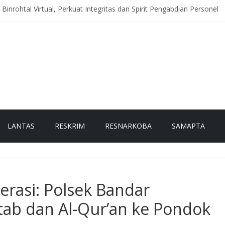
 Binrohtal Virtual, Perkuat Integritas dan Spirit Pengabdian Personel
eriah Hadir di Titik Rawan, Wujudkan Lalu Lintas Aman dan Lancar b
itoring Huntara, Pastikan Warga Terdampak Bencana Tempati Hunia
antau Akses Jalan dan Jembatan Pascabanjir, Arus Lalu Lintas Diber
h Data Lahan Produktif dan Tanam Jagung, Dukung Ketahanan Panga
LANTAS
RESKRIM
RESNARKOBA
SAMAPTA
terasi: Polsek Bandar
itab dan Al-Qur’an ke Pondok