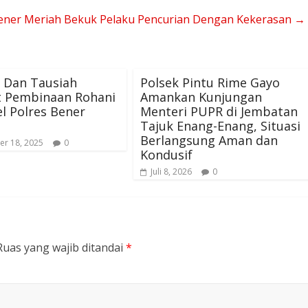
Bener Meriah Bekuk Pelaku Pencurian Dengan Kekerasan
→
 Dan Tausiah
Polsek Pintu Rime Gayo
t Pembinaan Rohani
Amankan Kunjungan
l Polres Bener
Menteri PUPR di Jembatan
Tajuk Enang-Enang, Situasi
Berlangsung Aman dan
r 18, 2025
0
Kondusif
Juli 8, 2026
0
Ruas yang wajib ditandai
*