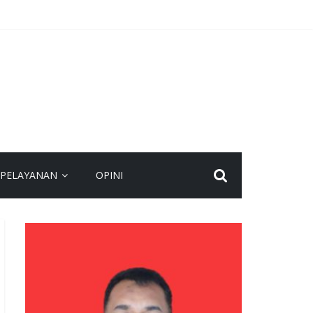
agi Masyarakat
n yang Layak
lakukan Buka Tutup
n Nasional
PELAYANAN
OPINI