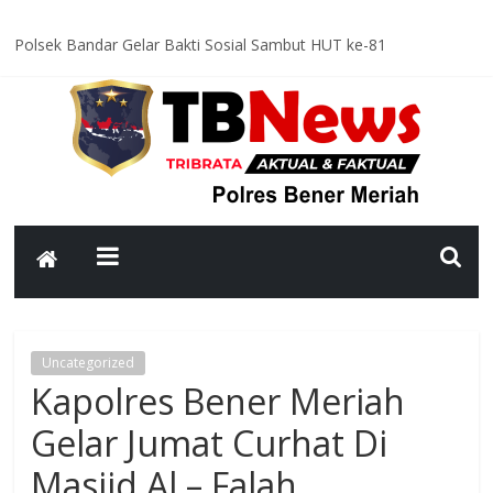
Polsek Bandar Gelar Bakti Sosial Sambut HUT ke-81
Kemerdekaan RI, Bersihkan Meunasah An-Nur Bersama Warga
Satlantas Polres Bener Meriah Intensifkan Patroli Malam, Cegah
Balap Liar dan Tekan Angka Kecelakaan
Asah Kemampuan Personel, Polres Bener Meriah Gelar Latihan
Dalmas Tingkatkan Kesiapsiagaan Hadapi Gangguan Kamtibmas
Patroli Malam Polsek Wih Pesam Intensifkan Antisipasi
Guantibmas, Warga Diimbau Jaga Keamanan Bersama
Bhabinkamtibmas Kampung Kerlang Intensifkan Sambang Desa,
Ajak Warga Tingkatkan Kewaspadaan dan Jaga Kamtibmas
Uncategorized
Kapolres Bener Meriah
Gelar Jumat Curhat Di
Masjid Al – Falah,