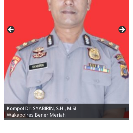
AKBP ARIS CAI DWI SUSANTO S.I.K., M.I.K
Kompol Dr. SYABIRIN, S.H., M.SI
Kapolres Bener Meriah