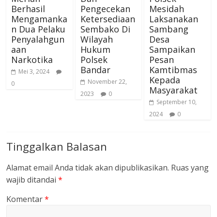
Berhasil
Pengecekan
Mesidah
Mengamanka
Ketersediaan
Laksanakan
n Dua Pelaku
Sembako Di
Sambang
Penyalahgun
Wilayah
Desa
aan
Hukum
Sampaikan
Narkotika
Polsek
Pesan
Bandar
Kamtibmas
Mei 3, 2024
Kepada
November 22,
0
Masyarakat
2023
0
September 10,
2024
0
Tinggalkan Balasan
Alamat email Anda tidak akan dipublikasikan.
Ruas yang
wajib ditandai
*
Komentar
*