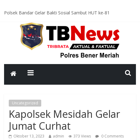
Polsek Bandar Gelar Bakti Sosial Sambut HUT ke-81
Kemerdekaan RI, Bersihkan Meunasah An-Nur Bersama Warga
Satlantas Polres Bener Meriah Intensifkan Patroli Malam, Cegah
Balap Liar dan Tekan Angka Kecelakaan
Asah Kemampuan Personel, Polres Bener Meriah Gelar Latihan
Dalmas Tingkatkan Kesiapsiagaan Hadapi Gangguan Kamtibmas
Patroli Malam Polsek Wih Pesam Intensifkan Antisipasi
Guantibmas, Warga Diimbau Jaga Keamanan Bersama
Bhabinkamtibmas Kampung Kerlang Intensifkan Sambang Desa,
Ajak Warga Tingkatkan Kewaspadaan dan Jaga Kamtibmas
Uncategorized
Kapolsek Mesidah Gelar
Jumat Curhat
Oktober 13, 2023
admin
373 Views
0 Comments