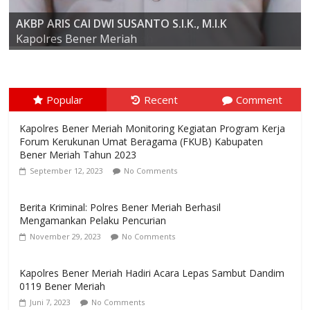
AKBP ARIS CAI DWI SUSANTO S.I.K., M.I.K
Kompol Dr. SYABIRIN, S.H., M.SI
Kapolres Bener Meriah
Popular
Recent
Comment
Kapolres Bener Meriah Monitoring Kegiatan Program Kerja
Forum Kerukunan Umat Beragama (FKUB) Kabupaten
Bener Meriah Tahun 2023
September 12, 2023
No Comments
Berita Kriminal: Polres Bener Meriah Berhasil
Mengamankan Pelaku Pencurian
November 29, 2023
No Comments
Kapolres Bener Meriah Hadiri Acara Lepas Sambut Dandim
0119 Bener Meriah
Juni 7, 2023
No Comments