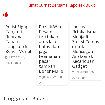
Jumat Curhat Bersama Kapolsek Bukit
→
Polisi Sigap
Polsek Wih
Inovasi
Tangani
Pesam
Bripka Ismail
Bencana
tertibkan
Menjadi
Tanah
arus lalu
Solusi Cerdas
Longsor di
lintas dan
untuk
Bener Meriah
jaga
Mencegah
keamanan
Anak-anak
Oktober 18,
pasar
Kecanduan
2024
0
tumpah
Gadget
Bener Mulie
Desember 20,
Juli 6, 2025
2023
0
0
Tinggalkan Balasan