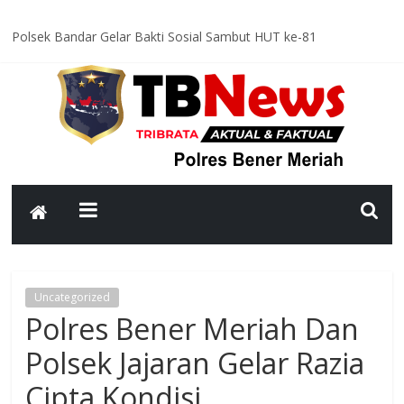
Polsek Bandar Gelar Bakti Sosial Sambut HUT ke-81
Kemerdekaan RI, Bersihkan Meunasah An-Nur Bersama Warga
Satlantas Polres Bener Meriah Intensifkan Patroli Malam, Cegah
Balap Liar dan Tekan Angka Kecelakaan
Asah Kemampuan Personel, Polres Bener Meriah Gelar Latihan
Dalmas Tingkatkan Kesiapsiagaan Hadapi Gangguan Kamtibmas
Patroli Malam Polsek Wih Pesam Intensifkan Antisipasi
Guantibmas, Warga Diimbau Jaga Keamanan Bersama
Bhabinkamtibmas Kampung Kerlang Intensifkan Sambang Desa,
Ajak Warga Tingkatkan Kewaspadaan dan Jaga Kamtibmas
Uncategorized
Polres Bener Meriah Dan
Polsek Jajaran Gelar Razia
Cipta Kondisi