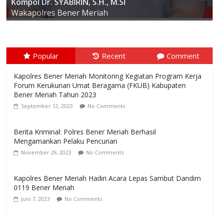
AKBP ARIS CAI DWI SUSANTO S.I.K., M.I.K
Kompol Dr. SYABIRIN, S.H., M.SI
Kapolres Bener Meriah
Wakapolres Bener Meriah
Popular
Recent
Comment
Kapolres Bener Meriah Monitoring Kegiatan Program Kerja
Forum Kerukunan Umat Beragama (FKUB) Kabupaten
Bener Meriah Tahun 2023
September 12, 2023
No Comments
Berita Kriminal: Polres Bener Meriah Berhasil
Mengamankan Pelaku Pencurian
November 29, 2023
No Comments
Kapolres Bener Meriah Hadiri Acara Lepas Sambut Dandim
0119 Bener Meriah
Juni 7, 2023
No Comments