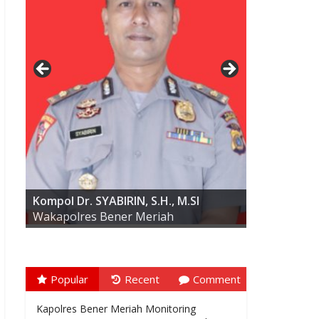
AKBP ARIS CAI DWI SUSANTO S.I.K.,
M.I.K
Kompol Dr. SYABIRIN, S.H., M.SI
Wakapolres Bener Meriah
Popular
Recent
Comment
Kapolres Bener Meriah Monitoring