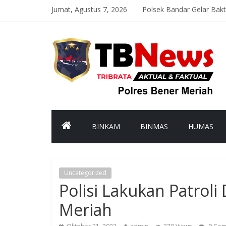
Jumat, Agustus 7, 2026
Polsek Bandar Gelar Bak
Satlantas Polres Bener M
Asah Kemampuan Personel
Patroli Malam Polsek Wi
Bhabinkamtibmas Kampun
BINKAM
BINMAS
HUMAS
Uncategorized
Polisi Lakukan Patroli
Meriah