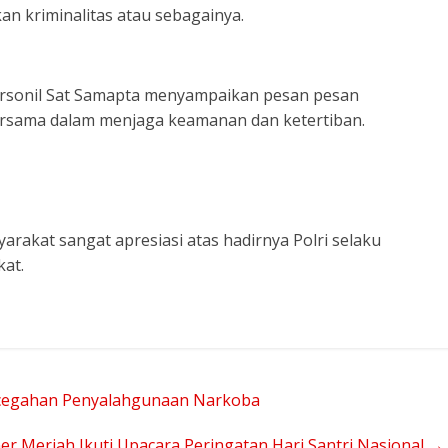
n kriminalitas atau sebagainya.
 Personil Sat Samapta menyampaikan pesan pesan
ersama dalam menjaga keamanan dan ketertiban.
rakat sangat apresiasi atas hadirnya Polri selaku
at.
encegahan Penyalahgunaan Narkoba
er Meriah Ikuti Upacara Peringatan Hari Santri Nasional
→