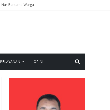
An-Nur Bersama Warga
Kecelakaan
agaan Hadapi Gangguan Kamtibmas
eamanan Bersama
spadaan dan Jaga Kamtibmas
PELAYANAN
OPINI