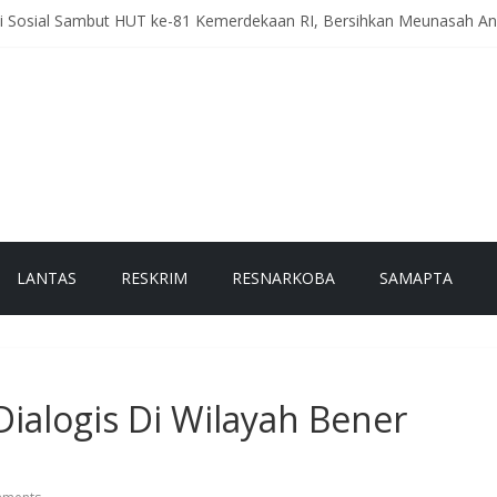
ti Sosial Sambut HUT ke-81 Kemerdekaan RI, Bersihkan Meunasah 
eriah Intensifkan Patroli Malam, Cegah Balap Liar dan Tekan Angka 
, Polres Bener Meriah Gelar Latihan Dalmas Tingkatkan Kesiapsi
h Pesam Intensifkan Antisipasi Guantibmas, Warga Diimbau Jaga K
g Kerlang Intensifkan Sambang Desa, Ajak Warga Tingkatkan Kewa
LANTAS
RESKRIM
RESNARKOBA
SAMAPTA
 Dialogis Di Wilayah Bener