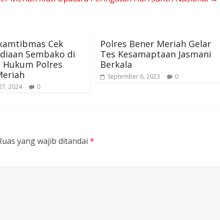
kamtibmas Cek
Polres Bener Meriah Gelar
ediaan Sembako di
Tes Kesamaptaan Jasmani
h Hukum Polres
Berkala
Meriah
September 6, 2023
0
27, 2024
0
Ruas yang wajib ditandai
*