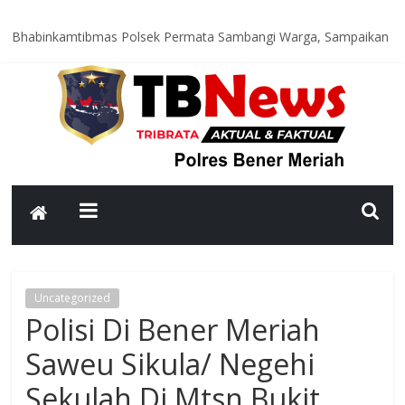
Bhabinkamtibmas Polsek Permata Sambangi Warga, Sampaikan
Pesan Kamtibmas
Polres Bener Meriah Tingkatkan Patroli Malam, Pastikan
Kamtibmas Tetap Kondusif
Cegah Balap Liar dan Kecelakaan, Satlantas Polres Bener Meriah
Intensifkan Patroli Malam
Bujang Beru Gayo 2026 Resmi Dinobatkan, Generasi Muda Jadi
Garda Budaya Bener Meriah
Polres Bener Meriah Tingkatkan Patroli KRYD, Jaga Kamtibmas
Tetap Kondusif
Uncategorized
Polisi Di Bener Meriah
Saweu Sikula/ Negehi
Sekulah Di Mtsn Bukit