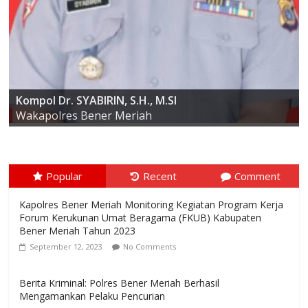
AKBP ARIS CAI DWI SUSANTO S.I.K., M.I.K
Kompol Dr. SYABIRIN, S.H., M.SI
Wakapolres Bener Meriah
Popular
Recent
Comment
Kapolres Bener Meriah Monitoring Kegiatan Program Kerja
Forum Kerukunan Umat Beragama (FKUB) Kabupaten
Bener Meriah Tahun 2023
September 12, 2023
No Comments
Berita Kriminal: Polres Bener Meriah Berhasil
Mengamankan Pelaku Pencurian