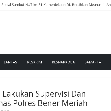
ti Sosial Sambut HUT ke-81 Kemerdekaan RI, Bersihkan Meunasah 
eriah Intensifkan Patroli Malam, Cegah Balap Liar dan Tekan Angka 
, Polres Bener Meriah Gelar Latihan Dalmas Tingkatkan Kesiapsi
h Pesam Intensifkan Antisipasi Guantibmas, Warga Diimbau Jaga K
g Kerlang Intensifkan Sambang Desa, Ajak Warga Tingkatkan Kewa
LANTAS
RESKRIM
RESNARKOBA
SAMAPTA
h Lakukan Supervisi Dan
mas Polres Bener Meriah