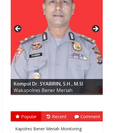
AKBP ARIS CAI DWI SUSANTO S.I.K.,
M.I.K
Kompol Dr. SYABIRIN, S.H., M.SI
Wakapolres Bener Meriah
Popular
Recent
Comment
Kapolres Bener Meriah Monitoring