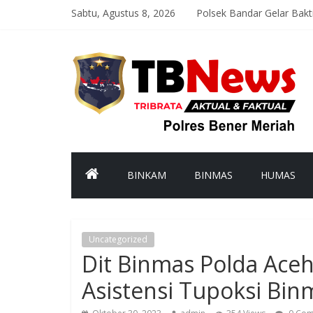
Sabtu, Agustus 8, 2026
Polsek Bandar Gelar Bak
Satlantas Polres Bener M
Asah Kemampuan Personel
Patroli Malam Polsek Wi
Bhabinkamtibmas Kampun
BINKAM
BINMAS
HUMAS
Uncategorized
Dit Binmas Polda Ace
Asistensi Tupoksi Bin