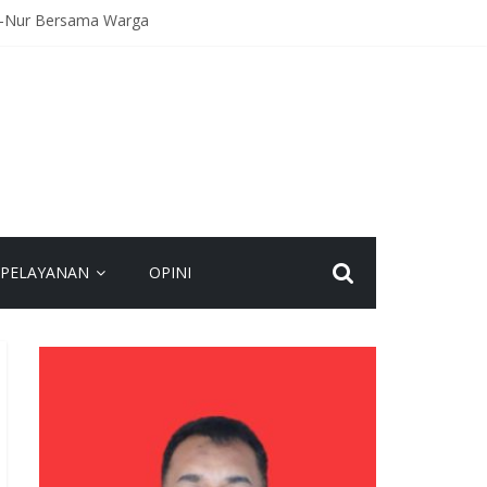
An-Nur Bersama Warga
Kecelakaan
agaan Hadapi Gangguan Kamtibmas
eamanan Bersama
spadaan dan Jaga Kamtibmas
PELAYANAN
OPINI