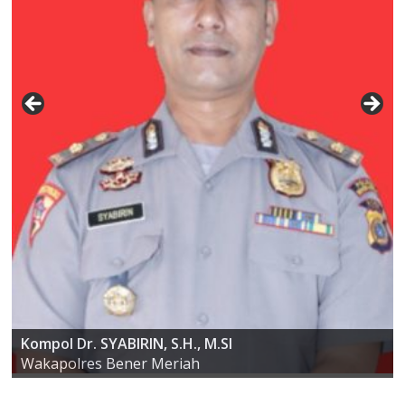
AKBP ARIS CAI DWI SUSANTO S.I.K., M.I.K
Kompol Dr. SYABIRIN, S.H., M.SI
Wakapolres Bener Meriah