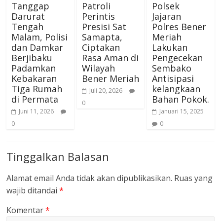
Tanggap
Patroli
Polsek
Darurat
Perintis
Jajaran
Tengah
Presisi Sat
Polres Bener
Malam, Polisi
Samapta,
Meriah
dan Damkar
Ciptakan
Lakukan
Berjibaku
Rasa Aman di
Pengecekan
Padamkan
Wilayah
Sembako
Kebakaran
Bener Meriah
Antisipasi
Tiga Rumah
kelangkaan
Juli 20, 2026
di Permata
Bahan Pokok.
0
Juni 11, 2026
Januari 15, 2025
0
0
Tinggalkan Balasan
Alamat email Anda tidak akan dipublikasikan.
Ruas yang
wajib ditandai
*
Komentar
*