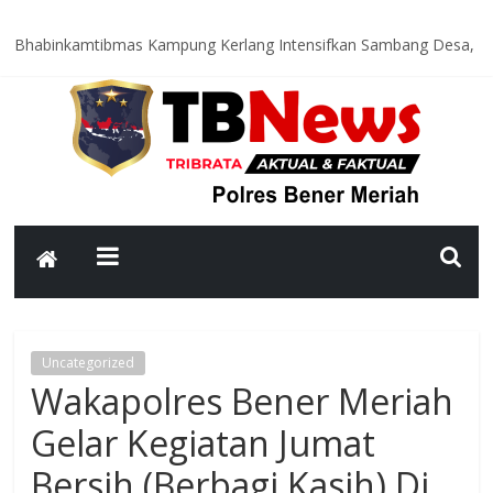
Bhabinkamtibmas Kampung Kerlang Intensifkan Sambang Desa,
Ajak Warga Tingkatkan Kewaspadaan dan Jaga Kamtibmas
Polsek Bandar Gelar Bakti Sosial Sambut HUT ke-81
Kemerdekaan RI, Bersihkan Meunasah An-Nur Bersama Warga
Satlantas Polres Bener Meriah Intensifkan Patroli Malam, Cegah
Balap Liar dan Tekan Angka Kecelakaan
Asah Kemampuan Personel, Polres Bener Meriah Gelar Latihan
Dalmas Tingkatkan Kesiapsiagaan Hadapi Gangguan Kamtibmas
Patroli Malam Polsek Wih Pesam Intensifkan Antisipasi
Guantibmas, Warga Diimbau Jaga Keamanan Bersama
Uncategorized
Wakapolres Bener Meriah
Gelar Kegiatan Jumat
Bersih (Berbagi Kasih) Di