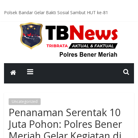
Polsek Bandar Gelar Bakti Sosial Sambut HUT ke-81
Kemerdekaan RI, Bersihkan Meunasah An-Nur Bersama Warga
Satlantas Polres Bener Meriah Intensifkan Patroli Malam, Cegah
Balap Liar dan Tekan Angka Kecelakaan
Asah Kemampuan Personel, Polres Bener Meriah Gelar Latihan
Dalmas Tingkatkan Kesiapsiagaan Hadapi Gangguan Kamtibmas
Patroli Malam Polsek Wih Pesam Intensifkan Antisipasi
Guantibmas, Warga Diimbau Jaga Keamanan Bersama
Bhabinkamtibmas Kampung Kerlang Intensifkan Sambang Desa,
Ajak Warga Tingkatkan Kewaspadaan dan Jaga Kamtibmas
Uncategorized
Penanaman Serentak 10
Juta Pohon: Polres Bener
Meriah Gelar Kegiatan di