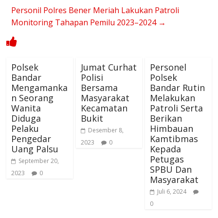
Personil Polres Bener Meriah Lakukan Patroli
Monitoring Tahapan Pemilu 2023–2024
→
Polsek
Jumat Curhat
Personel
Bandar
Polisi
Polsek
Mengamanka
Bersama
Bandar Rutin
n Seorang
Masyarakat
Melakukan
Wanita
Kecamatan
Patroli Serta
Diduga
Bukit
Berikan
Pelaku
Himbauan
Desember 8,
Pengedar
Kamtibmas
2023
0
Uang Palsu
Kepada
Petugas
September 20,
SPBU Dan
2023
0
Masyarakat
Juli 6, 2024
0