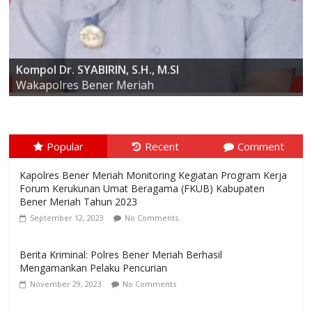
AKBP ARIS CAI DWI SUSANTO S.I.K., M.I.K
Kompol Dr. SYABIRIN, S.H., M.SI
Kapolres Bener Meriah
Wakapolres Bener Meriah
Popular
Recent
Comment
Kapolres Bener Meriah Monitoring Kegiatan Program Kerja
Forum Kerukunan Umat Beragama (FKUB) Kabupaten
Bener Meriah Tahun 2023
September 12, 2023
No Comments
Berita Kriminal: Polres Bener Meriah Berhasil
Mengamankan Pelaku Pencurian
November 29, 2023
No Comments