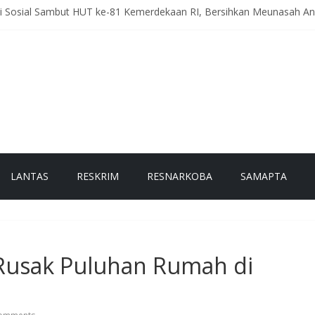
ti Sosial Sambut HUT ke-81 Kemerdekaan RI, Bersihkan Meunasah 
eriah Intensifkan Patroli Malam, Cegah Balap Liar dan Tekan Angka 
, Polres Bener Meriah Gelar Latihan Dalmas Tingkatkan Kesiapsi
h Pesam Intensifkan Antisipasi Guantibmas, Warga Diimbau Jaga K
g Kerlang Intensifkan Sambang Desa, Ajak Warga Tingkatkan Kewa
LANTAS
RESKRIM
RESNARKOBA
SAMAPTA
 Rusak Puluhan Rumah di