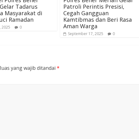
l Polres Bener
Polres Bener Meriah Gelar
Gelar Tadarus
Patroli Perintis Presisi,
a Masyarakat di
Cegah Gangguan
Suci Ramadan
Kamtibmas dan Beri Rasa
Aman Warga
, 2025
0
September 17, 2025
0
Ruas yang wajib ditandai
*