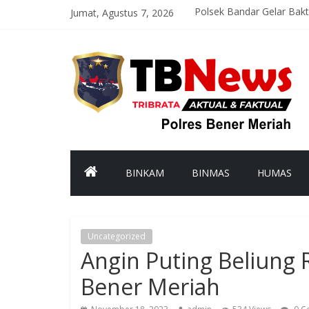
Jumat, Agustus 7, 2026
Polsek Bandar Gelar Bak
Satlantas Polres Bener M
Asah Kemampuan Personel
Patroli Malam Polsek Wi
Bhabinkamtibmas Kampun
BINKAM
BINMAS
HUMAS
Uncategorized
Angin Puting Beliung
Bener Meriah