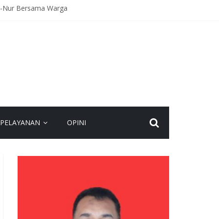
An-Nur Bersama Warga
Kecelakaan
agaan Hadapi Gangguan Kamtibmas
eamanan Bersama
spadaan dan Jaga Kamtibmas
PELAYANAN
OPINI