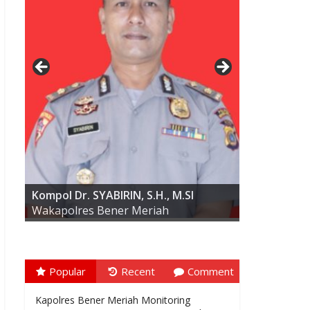
AKBP ARIS CAI DWI SUSANTO S.I.K.,
M.I.K
Kompol Dr. SYABIRIN, S.H., M.SI
Wakapolres Bener Meriah
Popular
Recent
Comment
Kapolres Bener Meriah Monitoring