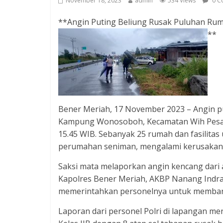
November 18, 2023
admin
534 Views
0 C
**Angin Puting Beliung Rusak Puluhan Rum
**
Bener Meriah, 17 November 2023 – Angin 
Kampung Wonosoboh, Kecamatan Wih Pesam,
15.45 WIB. Sebanyak 25 rumah dan fasilita
perumahan seniman, mengalami kerusakan
Saksi mata melaporkan angin kencang dari 
Kapolres Bener Meriah, AKBP Nanang Indra Ba
memerintahkan personelnya untuk memban
Laporan dari personel Polri di lapangan m