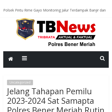
Polsek Pintu Rime Gayo Monitoring Jalur Terdampak Banjir dan
Longsor, Akses Menuju Gajah Putih Mulai Berangsur Normal
Latih Kemampuan Personel, Satsamapta Polres Bener Meriah
Gelar Latihan Dalmas Awal
Satreskrim Polres Bener Meriah Limpahkan Tersangka dan
Barang Bukti Kasus Kekerasan terhadap Anak ke Kejaksaan
Polsek Mesidah Tingkatkan Patroli Dialogis, Ajak Warga
Waspada Curanmor dan Gangguan Kamtibmas
Bhabinkamtibmas Polsek Timang Gajah Ajak Warga Kampung
Lampahan Perkuat Kamtibmas dan Waspadai Cuaca Ekstrem
Uncategorized
Jelang Tahapan Pemilu
2023-2024 Sat Samapta
Polres Bener Meriah Rutin