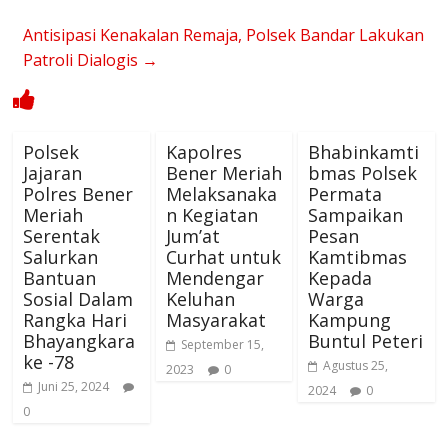
Antisipasi Kenakalan Remaja, Polsek Bandar Lakukan
Patroli Dialogis
→
Polsek
Kapolres
Bhabinkamti
Jajaran
Bener Meriah
bmas Polsek
Polres Bener
Melaksanaka
Permata
Meriah
n Kegiatan
Sampaikan
Serentak
Jum’at
Pesan
Salurkan
Curhat untuk
Kamtibmas
Bantuan
Mendengar
Kepada
Sosial Dalam
Keluhan
Warga
Rangka Hari
Masyarakat
Kampung
Bhayangkara
Buntul Peteri
September 15,
ke -78
Agustus 25,
2023
0
Juni 25, 2024
2024
0
0