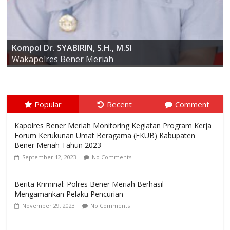
AKBP ARIS CAI DWI SUSANTO S.I.K., M.I.K
Kompol Dr. SYABIRIN, S.H., M.SI
Kapolres Bener Meriah
Wakapolres Bener Meriah
Popular
Recent
Comment
Kapolres Bener Meriah Monitoring Kegiatan Program Kerja
Forum Kerukunan Umat Beragama (FKUB) Kabupaten
Bener Meriah Tahun 2023
September 12, 2023
No Comments
Berita Kriminal: Polres Bener Meriah Berhasil
Mengamankan Pelaku Pencurian
November 29, 2023
No Comments