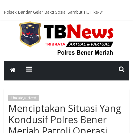
Polsek Bandar Gelar Bakti Sosial Sambut HUT ke-81
Kemerdekaan RI, Bersihkan Meunasah An-Nur Bersama Warga
Satlantas Polres Bener Meriah Intensifkan Patroli Malam, Cegah
Balap Liar dan Tekan Angka Kecelakaan
Asah Kemampuan Personel, Polres Bener Meriah Gelar Latihan
Dalmas Tingkatkan Kesiapsiagaan Hadapi Gangguan Kamtibmas
Patroli Malam Polsek Wih Pesam Intensifkan Antisipasi
Guantibmas, Warga Diimbau Jaga Keamanan Bersama
Bhabinkamtibmas Kampung Kerlang Intensifkan Sambang Desa,
Ajak Warga Tingkatkan Kewaspadaan dan Jaga Kamtibmas
Uncategorized
Menciptakan Situasi Yang
Kondusif Polres Bener
Meriah Patroli Operasi