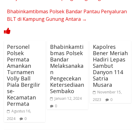
Bhabinkamtibmas Polsek Bandar Pantau Penyaluran
BLT di Kampung Gunung Antara
→
Personel
Bhabinkamti
Kapolres
Polsek
bmas Polsek
Bener Meriah
Permata
Bandar
Hadiri Lepas
Amankan
Melaksanaka
Sambut
Turnamen
n
Danyon 114
Volly Ball
Pengecekan
Satria
Piala Bergilir
Ketersediaan
Musara
se-
Sembako
November 15,
Kecamatan
Januari 12, 2024
2023
0
Permata
0
Agustus 16,
2024
0