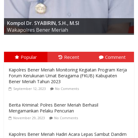
AKBP ARIS CAI DWI SUSANTO S.I.K., M.I.K
Kompol Dr. SYABIRIN, S.H., M.SI
Kapolres Bener Meriah
Wakapolres Bener Meriah
Popular
Recent
Comment
Kapolres Bener Meriah Monitoring Kegiatan Program Kerja
Forum Kerukunan Umat Beragama (FKUB) Kabupaten
Bener Meriah Tahun 2023
September 12, 2023
No Comments
Berita Kriminal: Polres Bener Meriah Berhasil
Mengamankan Pelaku Pencurian
November 29, 2023
No Comments
Kapolres Bener Meriah Hadiri Acara Lepas Sambut Dandim