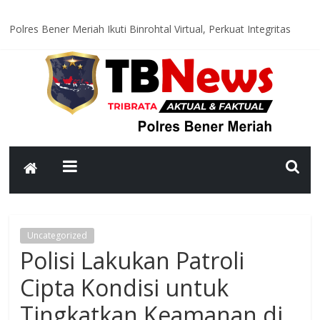
Polres Bener Meriah Ikuti Binrohtal Virtual, Perkuat Integritas
dan Spirit Pengabdian Personel
Satlantas Polres Bener Meriah Hadir di Titik Rawan, Wujudkan
Lalu Lintas Aman dan Lancar bagi Masyarakat
Polsek Syiah Utama Monitoring Huntara, Pastikan Warga
Terdampak Bencana Tempati Hunian yang Layak
Polsek Pintu Rime Gayo Pantau Akses Jalan dan Jembatan
Pascabanjir, Arus Lalu Lintas Diberlakukan Buka Tutup
Polsubsektor Gajah Putih Data Lahan Produktif dan Tanam
Jagung, Dukung Ketahanan Pangan Nasional
Uncategorized
Polisi Lakukan Patroli
Cipta Kondisi untuk
Tingkatkan Keamanan di