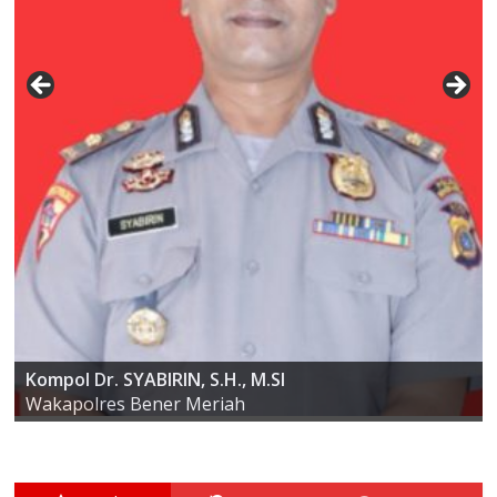
AKBP ARIS CAI DWI SUSANTO S.I.K., M.I.K
Kompol Dr. SYABIRIN, S.H., M.SI
Kapolres Bener Meriah
Wakapolres Bener Meriah