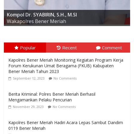
AKBP ARIS CAI DWI SUSANTO S.I.K., M.I.K
Kompol Dr. SYABIRIN, S.H., M.SI
Kapolres Bener Meriah
Popular
Recent
Comment
Kapolres Bener Meriah Monitoring Kegiatan Program Kerja
Forum Kerukunan Umat Beragama (FKUB) Kabupaten
Bener Meriah Tahun 2023
September 12, 2023
No Comments
Berita Kriminal: Polres Bener Meriah Berhasil
Mengamankan Pelaku Pencurian
November 29, 2023
No Comments
Kapolres Bener Meriah Hadiri Acara Lepas Sambut Dandim
0119 Bener Meriah