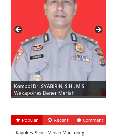
AKBP ARIS CAI DWI SUSANTO S.I.K.,
M.I.K
Kompol Dr. SYABIRIN, S.H., M.SI
Wakapolres Bener Meriah
Popular
Recent
Comment
Kapolres Bener Meriah Monitoring