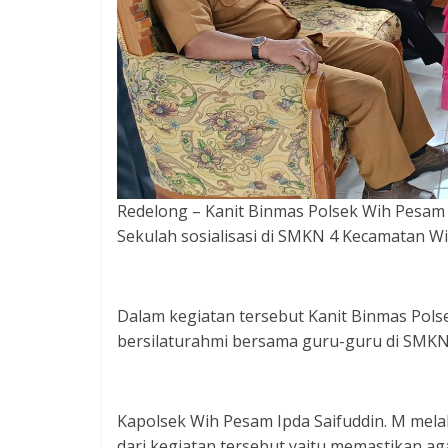
Redelong – Kanit Binmas Polsek Wih Pesam B
Sekulah sosialisasi di SMKN 4 Kecamatan W
Dalam kegiatan tersebut Kanit Binmas Polse
bersilaturahmi bersama guru-guru di SMK
Kapolsek Wih Pesam Ipda Saifuddin. M melal
dari kegiatan tersebut yaitu memastikan ag