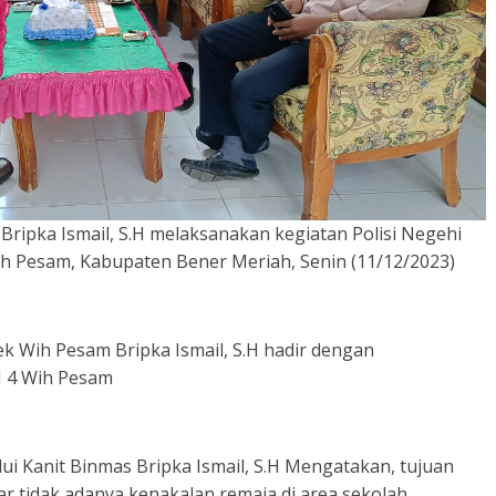
ripka Ismail, S.H melaksanakan kegiatan Polisi Negehi
ih Pesam, Kabupaten Bener Meriah, Senin (11/12/2023)
k Wih Pesam Bripka Ismail, S.H hadir dengan
N 4 Wih Pesam
ui Kanit Binmas Bripka Ismail, S.H Mengatakan, tujuan
ar tidak adanya kenakalan remaja di area sekolah.