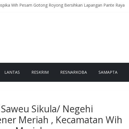
uspika Wih Pesam Gotong Royong Bersihkan Lapangan Pante Raya
tsamapta Polda Aceh Supervisi Kesiapsiagaan Dalmas Polres Bener 
roli Rutin, Sampaikan Pesan Kamtibmas kepada Warga
Pantau Kondisi Warga di Hunian Sementara
 Permata Sambangi Warga, Sampaikan Pesan Kamtibmas
LANTAS
RESKRIM
RESNARKOBA
SAMAPTA
h Saweu Sikula/ Negehi
ener Meriah , Kecamatan Wih