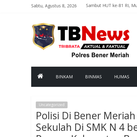
Sabtu, Agustus 8, 2026
Sambut HUT ke-81 RI, M
Optimal dan Humanis, Di
Polsek Bandar Gelar Pat
Polsek Pintu Rime Gayo 
Bhabinkamtibmas Polsek
BINKAM
BINMAS
HUMAS
Uncategorized
Polisi Di Bener Meria
Sekulah Di SMK N 4 b