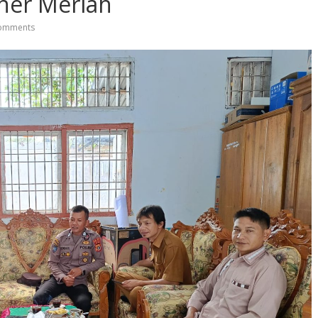
ner Meriah
omments