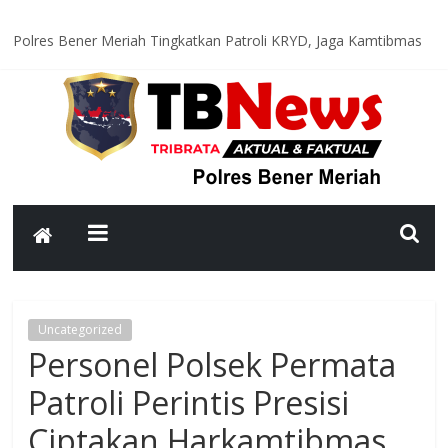
Polres Bener Meriah Tingkatkan Patroli KRYD, Jaga Kamtibmas
Tetap Kondusif
Bhabinkamtibmas Polsek Permata Sambangi Warga, Sampaikan
Pesan Kamtibmas
Polres Bener Meriah Tingkatkan Patroli Malam, Pastikan
Kamtibmas Tetap Kondusif
Cegah Balap Liar dan Kecelakaan, Satlantas Polres Bener Meriah
Intensifkan Patroli Malam
Bujang Beru Gayo 2026 Resmi Dinobatkan, Generasi Muda Jadi
Garda Budaya Bener Meriah
Uncategorized
Personel Polsek Permata
Patroli Perintis Presisi
Ciptakan Harkamtibmas