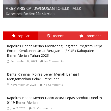
AKBP ARIS CAI DWI SUSANTO S.I.K., M.I.K
Kompol Dr. SYABIRIN, S.H., M.SI
Wakapolres Bener Meriah
Popular
Recent
Comment
Kapolres Bener Meriah Monitoring Kegiatan Program Kerja
Forum Kerukunan Umat Beragama (FKUB) Kabupaten
Bener Meriah Tahun 2023
September 12, 2023
No Comments
Berita Kriminal: Polres Bener Meriah Berhasil
Mengamankan Pelaku Pencurian
November 29, 2023
No Comments
Kapolres Bener Meriah Hadiri Acara Lepas Sambut Dandim
0119 Bener Meriah
Juni 7, 2023
No Comments