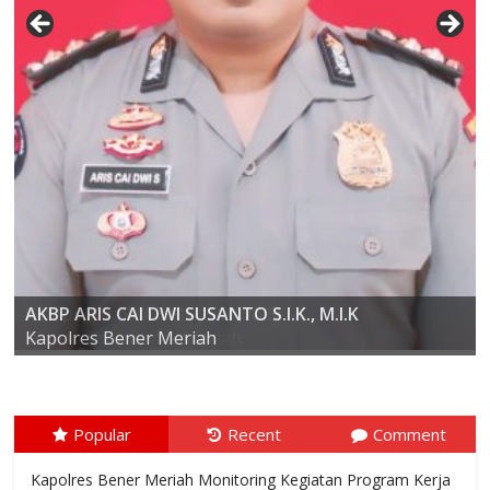
AKBP ARIS CAI DWI SUSANTO S.I.K., M.I.K
Kompol Dr. SYABIRIN, S.H., M.SI
Kapolres Bener Meriah
Popular
Recent
Comment
Kapolres Bener Meriah Monitoring Kegiatan Program Kerja