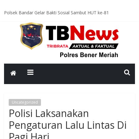
Polsek Bandar Gelar Bakti Sosial Sambut HUT ke-81
Kemerdekaan RI, Bersihkan Meunasah An-Nur Bersama Warga
Satlantas Polres Bener Meriah Intensifkan Patroli Malam, Cegah
Balap Liar dan Tekan Angka Kecelakaan
Asah Kemampuan Personel, Polres Bener Meriah Gelar Latihan
Dalmas Tingkatkan Kesiapsiagaan Hadapi Gangguan Kamtibmas
Patroli Malam Polsek Wih Pesam Intensifkan Antisipasi
Guantibmas, Warga Diimbau Jaga Keamanan Bersama
Bhabinkamtibmas Kampung Kerlang Intensifkan Sambang Desa,
Ajak Warga Tingkatkan Kewaspadaan dan Jaga Kamtibmas
Uncategorized
Polisi Laksanakan
Pengaturan Lalu Lintas Di
Pagi Hari