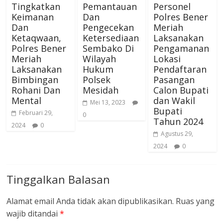
Tingkatkan
Pemantauan
Personel
Keimanan
Dan
Polres Bener
Dan
Pengecekan
Meriah
Ketaqwaan,
Ketersediaan
Laksanakan
Polres Bener
Sembako Di
Pengamanan
Meriah
Wilayah
Lokasi
Laksanakan
Hukum
Pendaftaran
Bimbingan
Polsek
Pasangan
Rohani Dan
Mesidah
Calon Bupati
Mental
dan Wakil
Mei 13, 2023
Bupati
Februari 29,
0
Tahun 2024
2024
0
Agustus 29,
2024
0
Tinggalkan Balasan
Alamat email Anda tidak akan dipublikasikan.
Ruas yang
wajib ditandai
*