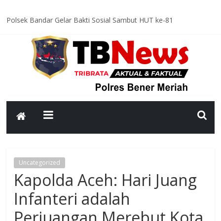
Polsek Bandar Gelar Bakti Sosial Sambut HUT ke-81
Kemerdekaan RI, Bersihkan Meunasah An-Nur Bersama Warga
Satlantas Polres Bener Meriah Intensifkan Patroli Malam, Cegah
Balap Liar dan Tekan Angka Kecelakaan
Asah Kemampuan Personel, Polres Bener Meriah Gelar Latihan
Dalmas Tingkatkan Kesiapsiagaan Hadapi Gangguan Kamtibmas
Patroli Malam Polsek Wih Pesam Intensifkan Antisipasi
Guantibmas, Warga Diimbau Jaga Keamanan Bersama
Bhabinkamtibmas Kampung Kerlang Intensifkan Sambang Desa,
Ajak Warga Tingkatkan Kewaspadaan dan Jaga Kamtibmas
Uncategorized
Kapolda Aceh: Hari Juang
Infanteri adalah
Perjuangan Merebut Kota