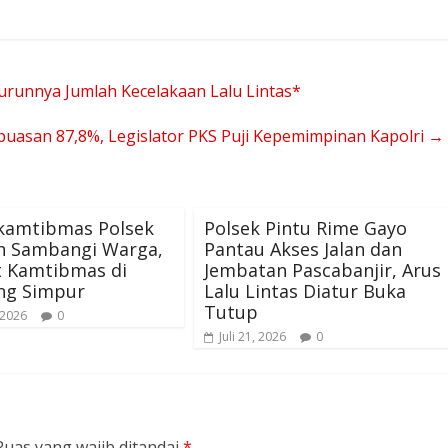
urunnya Jumlah Kecelakaan Lalu Lintas*
epuasan 87,8%, Legislator PKS Puji Kepemimpinan Kapolri
→
kamtibmas Polsek
Polsek Pintu Rime Gayo
h Sambangi Warga,
Pantau Akses Jalan dan
t Kamtibmas di
Jembatan Pascabanjir, Arus
g Simpur
Lalu Lintas Diatur Buka
Tutup
 2026
0
Juli 21, 2026
0
Ruas yang wajib ditandai
*