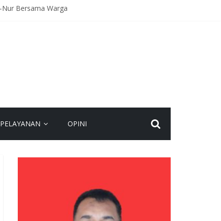
An-Nur Bersama Warga
Kecelakaan
agaan Hadapi Gangguan Kamtibmas
eamanan Bersama
spadaan dan Jaga Kamtibmas
PELAYANAN
OPINI