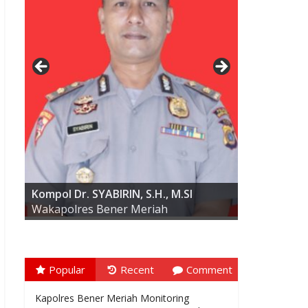
AKBP ARIS CAI DWI SUSANTO S.I.K.,
M.I.K
Kompol Dr. SYABIRIN, S.H., M.SI
Wakapolres Bener Meriah
Popular
Recent
Comment
Kapolres Bener Meriah Monitoring