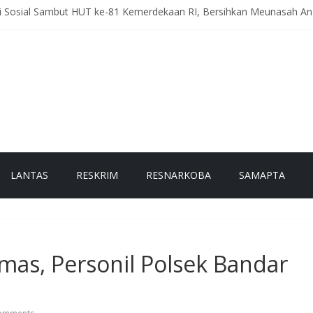
ti Sosial Sambut HUT ke-81 Kemerdekaan RI, Bersihkan Meunasah 
eriah Intensifkan Patroli Malam, Cegah Balap Liar dan Tekan Angka 
, Polres Bener Meriah Gelar Latihan Dalmas Tingkatkan Kesiapsi
h Pesam Intensifkan Antisipasi Guantibmas, Warga Diimbau Jaga K
g Kerlang Intensifkan Sambang Desa, Ajak Warga Tingkatkan Kewa
LANTAS
RESKRIM
RESNARKOBA
SAMAPTA
mas, Personil Polsek Bandar