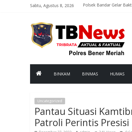
Sabtu, Agustus 8, 2026
Polsek Bandar Gelar Bak
Satlantas Polres Bener M
Asah Kemampuan Personel
Patroli Malam Polsek Wi
Bhabinkamtibmas Kampun
BINKAM
BINMAS
HUMAS
Uncategorized
Pantau Situasi Kamtib
Patroli Perintis Presisi