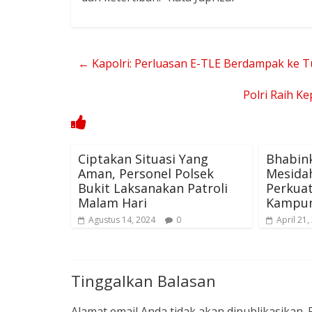
←
Kapolri: Perluasan E-TLE Berdampak ke T
Polri Raih K
Ciptakan Situasi Yang
Bhabin
Aman, Personel Polsek
Mesida
Bukit Laksanakan Patroli
Perkua
Malam Hari
Kampun
Agustus 14, 2024
0
April 21,
Tinggalkan Balasan
Alamat email Anda tidak akan dipublikasikan.