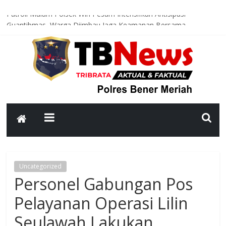
Patroli Malam Polsek Wih Pesam Intensifkan Antisipasi
Guantibmas, Warga Diimbau Jaga Keamanan Bersama
Bhabinkamtibmas Kampung Kerlang Intensifkan Sambang Desa,
Ajak Warga Tingkatkan Kewaspadaan dan Jaga Kamtibmas
Polsek Bandar Gelar Bakti Sosial Sambut HUT ke-81
Kemerdekaan RI, Bersihkan Meunasah An-Nur Bersama Warga
Satlantas Polres Bener Meriah Intensifkan Patroli Malam, Cegah
Balap Liar dan Tekan Angka Kecelakaan
Asah Kemampuan Personel, Polres Bener Meriah Gelar Latihan
Dalmas Tingkatkan Kesiapsiagaan Hadapi Gangguan Kamtibmas
Uncategorized
Personel Gabungan Pos
Pelayanan Operasi Lilin
Seulawah Lakukan