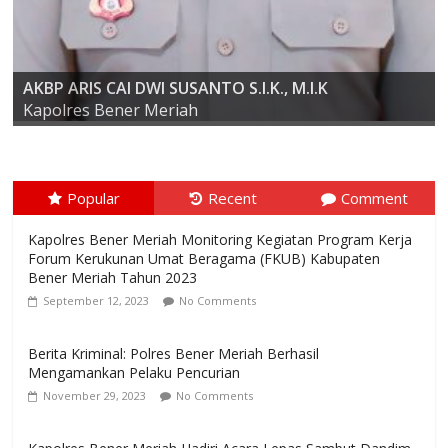
AKBP ARIS CAI DWI SUSANTO S.I.K., M.I.K
Kompol Dr. SYABIRIN, S.H., M.SI
Kapolres Bener Meriah
Popular
Recent
Comment
Kapolres Bener Meriah Monitoring Kegiatan Program Kerja
Forum Kerukunan Umat Beragama (FKUB) Kabupaten
Bener Meriah Tahun 2023
September 12, 2023
No Comments
Berita Kriminal: Polres Bener Meriah Berhasil
Mengamankan Pelaku Pencurian
November 29, 2023
No Comments