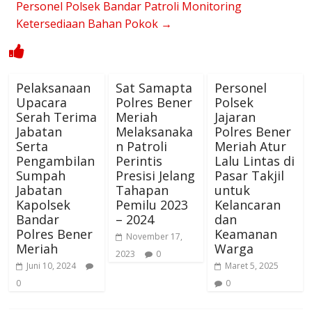
Personel Polsek Bandar Patroli Monitoring
Ketersediaan Bahan Pokok
→
Pelaksanaan
Sat Samapta
Personel
Upacara
Polres Bener
Polsek
Serah Terima
Meriah
Jajaran
Jabatan
Melaksanaka
Polres Bener
Serta
n Patroli
Meriah Atur
Pengambilan
Perintis
Lalu Lintas di
Sumpah
Presisi Jelang
Pasar Takjil
Jabatan
Tahapan
untuk
Kapolsek
Pemilu 2023
Kelancaran
Bandar
– 2024
dan
Polres Bener
Keamanan
November 17,
Meriah
Warga
2023
0
Juni 10, 2024
Maret 5, 2025
0
0