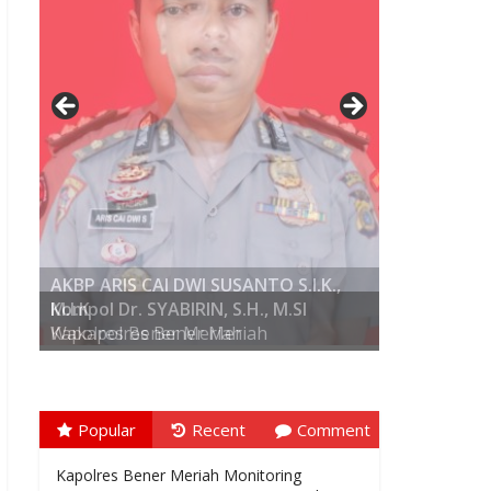
AKBP ARIS CAI DWI SUSANTO S.I.K.,
M.I.K
Kompol Dr. SYABIRIN, S.H., M.SI
Kapolres Bener Meriah
Popular
Recent
Comment
Kapolres Bener Meriah Monitoring