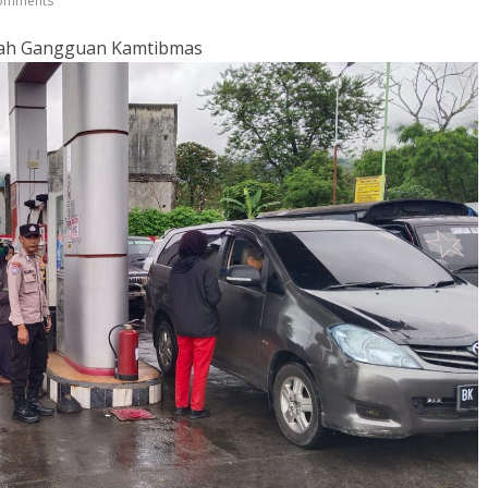
omments
egah Gangguan Kamtibmas