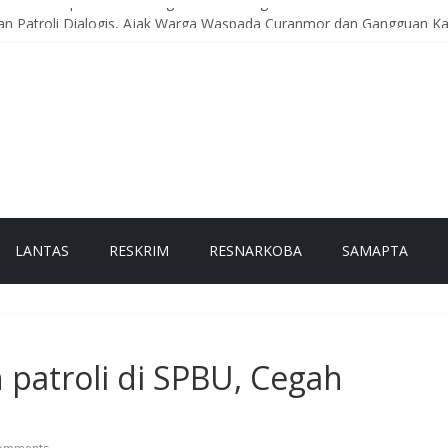
 Meriah Limpahkan Tersangka dan Barang Bukti Kasus Kekerasan ter
an Patroli Dialogis, Ajak Warga Waspada Curanmor dan Gangguan 
 Timang Gajah Ajak Warga Kampung Lampahan Perkuat Kamtibmas 
 Binrohtal Virtual, Perkuat Integritas dan Spirit Pengabdian Personel
l, Satsamapta Polres Bener Meriah Gelar Latihan Dalmas Awal
LANTAS
RESKRIM
RESNARKOBA
SAMAPTA
 patroli di SPBU, Cegah