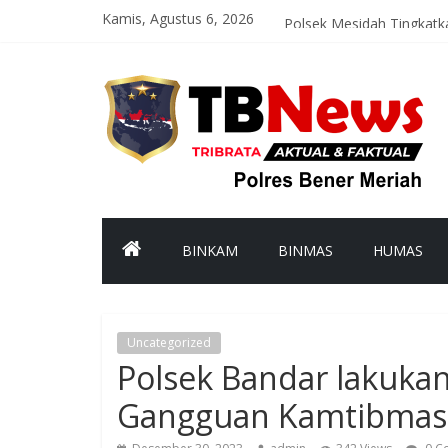
Kamis, Agustus 6, 2026
Satreskrim Polres Bener
Polsek Mesidah Tingkatk
Bhabinkamtibmas Polsek
Polres Bener Meriah Ikuti
Latih Kemampuan Persone
BINKAM
BINMAS
HUMAS
Uncategorized
Polsek Bandar lakukan
Gangguan Kamtibmas