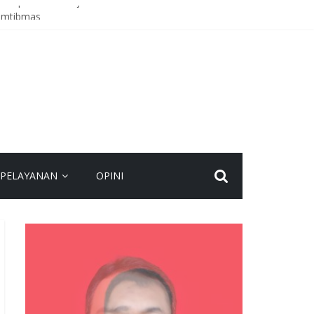
hadap Anak ke Kejaksaan
Kamtibmas
dan Waspadai Cuaca Ekstrem
PELAYANAN
OPINI