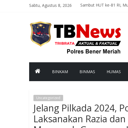
Sabtu, Agustus 8, 2026
Sambut HUT ke-81 RI, M
Optimal dan Humanis, Di
Polsek Bandar Gelar Pat
Polsek Pintu Rime Gayo 
Bhabinkamtibmas Polsek
BINKAM
BINMAS
HUMAS
Uncategorized
Jelang Pilkada 2024, 
Laksanakan Razia dan P