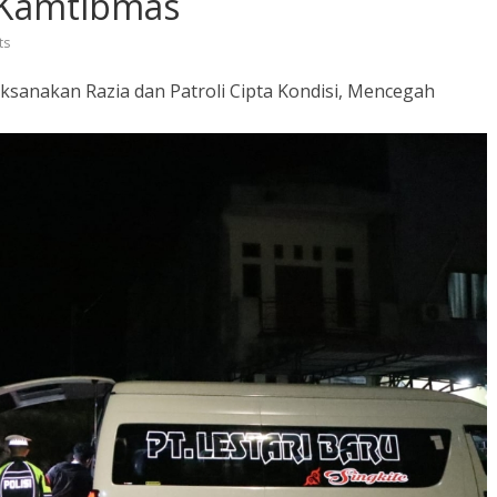
Kamtibmas
ts
aksanakan Razia dan Patroli Cipta Kondisi, Mencegah