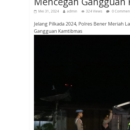
Mencegah Gangguan 
Mei 31, 2024
admin
324 Views
0 Commen
Jelang Pilkada 2024, Polres Bener Meriah L
Gangguan Kamtibmas