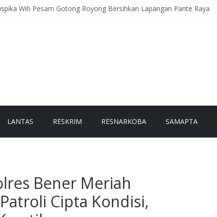
uspika Wih Pesam Gotong Royong Bersihkan Lapangan Pante Raya
tsamapta Polda Aceh Supervisi Kesiapsiagaan Dalmas Polres Bener 
roli Rutin, Sampaikan Pesan Kamtibmas kepada Warga
Pantau Kondisi Warga di Hunian Sementara
 Permata Sambangi Warga, Sampaikan Pesan Kamtibmas
LANTAS
RESKRIM
RESNARKOBA
SAMAPTA
Polres Bener Meriah
atroli Cipta Kondisi,