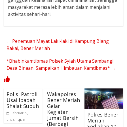
gangguan keamanan dapat diminimalisir, sehingga
masyarakat merasa lebih aman dalam menjalani
aktivitas sehari-hari.
←
Penemuan Mayat Laki-laki di Kampung Blang
Rakal, Bener Meriah
*Bhabinkamtibmas Polsek Syiah Utama Sambangi
Desa Binaan, Sampaikan Himbauan Kamtibmas*
→
Polisi Patroli
Wakapolres
Usai Ibadah
Bener Meriah
Shalat Subuh
Gelar
Kegiatan
Februari 9,
Polres Bener
Jumat Bersih
Meriah
2024
0
(Berbagi
Sediakan 10