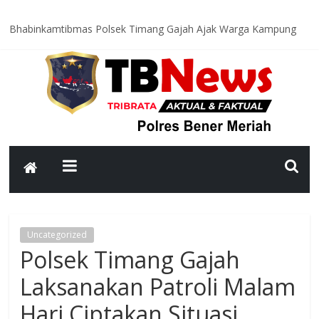
Bhabinkamtibmas Polsek Timang Gajah Ajak Warga Kampung
Lampahan Perkuat Kamtibmas dan Waspadai Cuaca Ekstrem
Polres Bener Meriah Ikuti Binrohtal Virtual, Perkuat Integritas
dan Spirit Pengabdian Personel
Latih Kemampuan Personel, Satsamapta Polres Bener Meriah
Gelar Latihan Dalmas Awal
Satreskrim Polres Bener Meriah Limpahkan Tersangka dan
Barang Bukti Kasus Kekerasan terhadap Anak ke Kejaksaan
Polsek Mesidah Tingkatkan Patroli Dialogis, Ajak Warga
Waspada Curanmor dan Gangguan Kamtibmas
Uncategorized
Polsek Timang Gajah
Laksanakan Patroli Malam
Hari Ciptakan Situasi