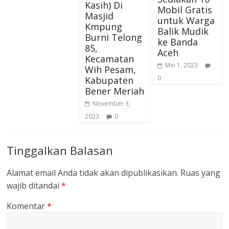
Kasih) Di
Mobil Gratis
Masjid
untuk Warga
Kmpung
Balik Mudik
Burni Telong
ke Banda
85,
Aceh
Kecamatan
Mei 1, 2023
Wih Pesam,
0
Kabupaten
Bener Meriah
November 3,
2023
0
Tinggalkan Balasan
Alamat email Anda tidak akan dipublikasikan.
Ruas yang
wajib ditandai
*
Komentar
*