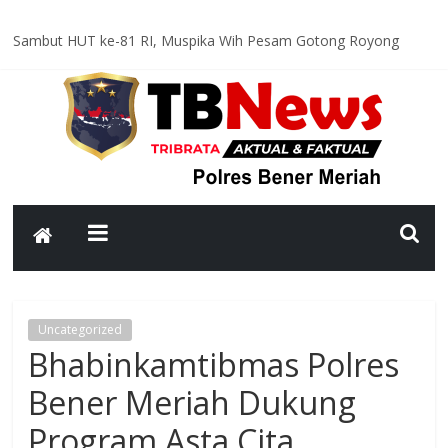
Sambut HUT ke-81 RI, Muspika Wih Pesam Gotong Royong
Bersihkan Lapangan Pante Raya
Optimal dan Humanis, Ditsamapta Polda Aceh Supervisi
Kesiapsiagaan Dalmas Polres Bener Meriah
Polsek Bandar Gelar Patroli Rutin, Sampaikan Pesan Kamtibmas
kepada Warga
Polsek Pintu Rime Gayo Pantau Kondisi Warga di Hunian
Sementara
Bhabinkamtibmas Polsek Permata Sambangi Warga, Sampaikan
Pesan Kamtibmas
Uncategorized
Bhabinkamtibmas Polres
Bener Meriah Dukung
Program Asta Cita