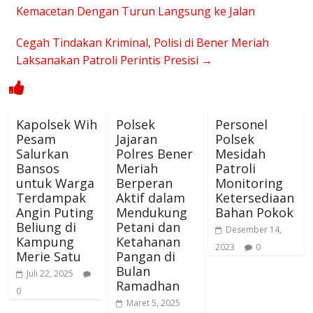
Kemacetan Dengan Turun Langsung ke Jalan
Cegah Tindakan Kriminal, Polisi di Bener Meriah
Laksanakan Patroli Perintis Presisi
→
Kapolsek Wih
Polsek
Personel
Pesam
Jajaran
Polsek
Salurkan
Polres Bener
Mesidah
Bansos
Meriah
Patroli
untuk Warga
Berperan
Monitoring
Terdampak
Aktif dalam
Ketersediaan
Angin Puting
Mendukung
Bahan Pokok
Beliung di
Petani dan
Desember 14,
Kampung
Ketahanan
2023
0
Merie Satu
Pangan di
Bulan
Juli 22, 2025
Ramadhan
0
Maret 5, 2025