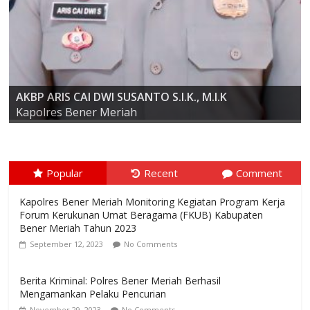
AKBP ARIS CAI DWI SUSANTO S.I.K., M.I.K
Kompol Dr. SYABIRIN, S.H., M.SI
Kapolres Bener Meriah
Popular
Recent
Comment
Kapolres Bener Meriah Monitoring Kegiatan Program Kerja
Forum Kerukunan Umat Beragama (FKUB) Kabupaten
Bener Meriah Tahun 2023
September 12, 2023
No Comments
Berita Kriminal: Polres Bener Meriah Berhasil
Mengamankan Pelaku Pencurian
November 29, 2023
No Comments