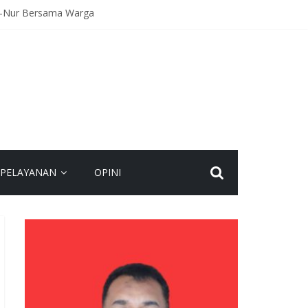
An-Nur Bersama Warga
Kecelakaan
agaan Hadapi Gangguan Kamtibmas
eamanan Bersama
spadaan dan Jaga Kamtibmas
PELAYANAN
OPINI