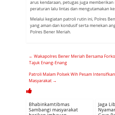
arus kendaraan, petugas juga memberikan 
peraturan lalu lintas dan mengutamakan ke
Melalui kegiatan patroli rutin ini, Polres B
yang aman dan kondusif serta menekan an
Polres Bener Meriah.
←
Wakapolres Bener Meriah Bersama Forko
Tajuk Enang-Enang
Patroli Malam Polsek Wih Pesam Intensifka
Masyarakat
→
Bhabinkamtibmas
Jaga Li
Sambangi masyarakat
Nyaman
berikan imbauan
Gayo Pa