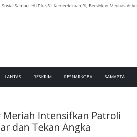
ti Sosial Sambut HUT ke-81 Kemerdekaan RI, Bersihkan Meunasah 
eriah Intensifkan Patroli Malam, Cegah Balap Liar dan Tekan Angka 
, Polres Bener Meriah Gelar Latihan Dalmas Tingkatkan Kesiapsi
h Pesam Intensifkan Antisipasi Guantibmas, Warga Diimbau Jaga K
g Kerlang Intensifkan Sambang Desa, Ajak Warga Tingkatkan Kewa
LANTAS
RESKRIM
RESNARKOBA
SAMAPTA
 Meriah Intensifkan Patroli
iar dan Tekan Angka