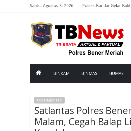
Sabtu, Agustus 8, 2026
Polsek Bandar Gelar Bak
Satlantas Polres Bener M
Asah Kemampuan Personel
Patroli Malam Polsek Wi
Bhabinkamtibmas Kampun
BINKAM
BINMAS
HUMAS
Uncategorized
Satlantas Polres Bener
Malam, Cegah Balap L