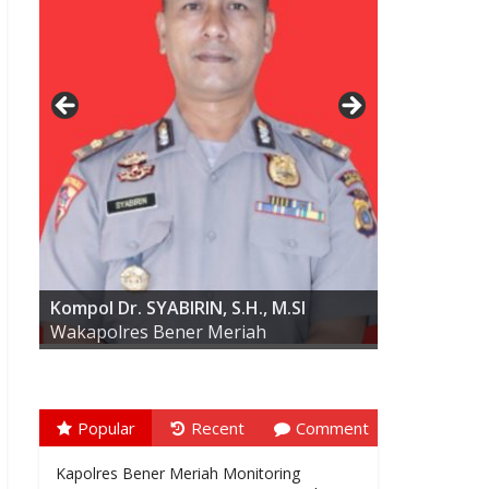
AKBP ARIS CAI DWI SUSANTO S.I.K.,
M.I.K
Kompol Dr. SYABIRIN, S.H., M.SI
Wakapolres Bener Meriah
Popular
Recent
Comment
Kapolres Bener Meriah Monitoring