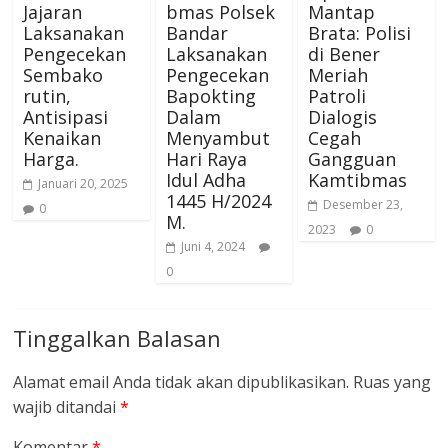
Jajaran
bmas Polsek
Mantap
Laksanakan
Bandar
Brata: Polisi
Pengecekan
Laksanakan
di Bener
Sembako
Pengecekan
Meriah
rutin,
Bapokting
Patroli
Antisipasi
Dalam
Dialogis
Kenaikan
Menyambut
Cegah
Harga.
Hari Raya
Gangguan
Idul Adha
Kamtibmas
Januari 20, 2025
1445 H/2024
Desember 23,
0
M.
2023
0
Juni 4, 2024
0
Tinggalkan Balasan
Alamat email Anda tidak akan dipublikasikan.
Ruas yang
wajib ditandai
*
Komentar
*