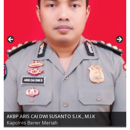
AKBP ARIS CAI DWI SUSANTO S.I.K., M.I.K
Kompol Dr. SYABIRIN, S.H., M.SI
Kapolres Bener Meriah