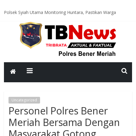
Polsek Syiah Utama Monitoring Huntara, Pastikan Warga
Terdampak Bencana Tempati Hunian yang Layak
Patroli Malam Polsek Wih Pesam Intensifkan Antisipasi
Guantibmas, Warga Diimbau Jaga Keamanan Bersama
Bhabinkamtibmas Kampung Kerlang Intensifkan Sambang Desa,
Ajak Warga Tingkatkan Kewaspadaan dan Jaga Kamtibmas
Polsek Bandar Gelar Bakti Sosial Sambut HUT ke-81
Kemerdekaan RI, Bersihkan Meunasah An-Nur Bersama Warga
Satlantas Polres Bener Meriah Hadir di Titik Rawan, Wujudkan
Lalu Lintas Aman dan Lancar bagi Masyarakat
Uncategorized
Personel Polres Bener
Meriah Bersama Dengan
Masyarakat Gotong